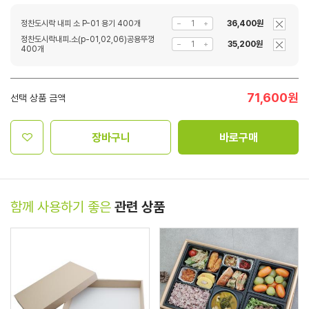
정찬도시락 내피 소 P-01 용기 400개
36,400원
정찬도시락내피.소(p-01,02,06)공용뚜껑
35,200원
400개
71,600
원
선택 상품 금액
장바구니
바로구매
함께 사용하기 좋은
관련 상품