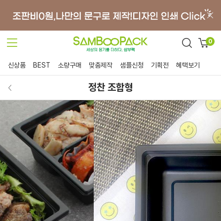
0
신상품
BEST
소량구매
맞춤제작
샘플신청
기획전
혜택보기
정찬 조합형