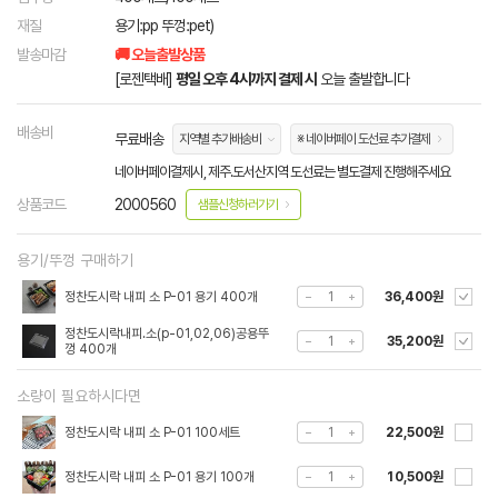
재질
용기:pp 뚜껑:pet)
발송마감
🚚 오늘출발상품
[로젠택배]
평일 오후 4시까지 결제 시
오늘 출발합니다
배송비
무료배송
지역별 추가배송비
※ 네이버페이 도선료 추가결제
네이버페이결제시, 제주.도서산지역 도선료는 별도결제 진행해주세요
상품코드
2000560
샘플신청하러가기
용기/뚜껑 구매하기
정찬도시락 내피 소 P-01 용기 400개
36,400원
정찬도시락내피.소(p-01,02,06)공용뚜
35,200원
껑 400개
소량이 필요하시다면
정찬도시락 내피 소 P-01 100세트
22,500원
정찬도시락 내피 소 P-01 용기 100개
10,500원