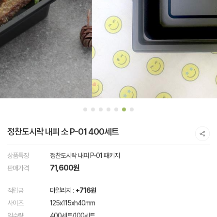
정찬도시락 내피 소 P-01 400세트
상품특징
정찬도시락 내피 P-01 패키지
71,600원
판매가격
적립금
마일리지 :
+716원
사이즈
125x115xh40mm
입수량
400세트/100세트