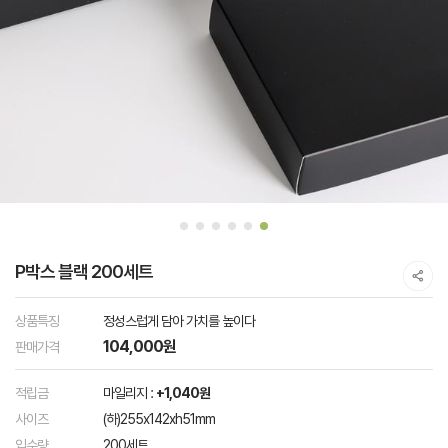
P박스 블랙 200세트
상품특징
정성스럽게 담아 가치를 높이다
104,000원
판매가격
적립금
마일리지 :
+1,040원
사이즈
(하)255x142xh51mm
입수량
200세트