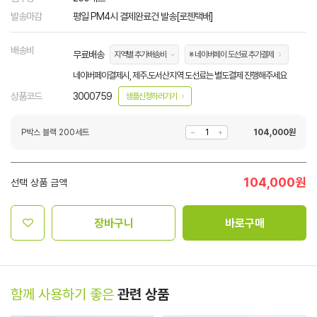
발송마감
평일 PM4시 결제완료건 발송[로젠택배]
배송비
무료배송
지역별 추가배송비
※ 네이버페이 도선료 추가결제
네이버페이결제시, 제주.도서산지역 도선료는 별도결제 진행해주세요
상품코드
3000759
샘플신청하러가기
P박스 블랙 200세트
104,000
원
104,000
원
선택 상품 금액
장바구니
바로구매
함께 사용하기 좋은
관련 상품