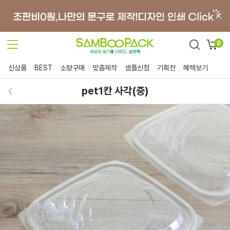
0
신상품
BEST
소량구매
맞춤제작
샘플신청
기획전
혜택보기
pet1칸 사각(중)