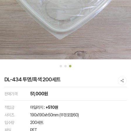
DL-434 투명/흑색 200세트
51,000원
판매가격
적립금
마일리지 :
+510원
사이즈
190x190xh50mm (뚜껑포함60)
입수량
200세트
재질
PET