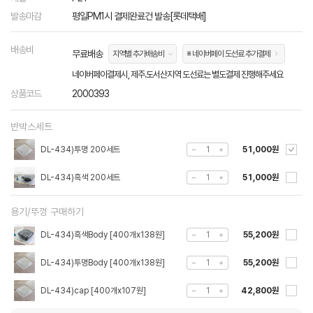
발송마감
평일PM1시 결제완료건 발송[롯데택배]
배송비
무료배송
지역별 추가배송비
※ 네이버페이 도선료 추가결제
네이버페이결제시, 제주.도서산지역 도선료는 별도결제 진행해주세요
상품코드
2000393
반박스세트
DL-434)투명 200세트
51,000원
DL-434)흑색 200세트
51,000원
용기/뚜껑 구매하기
DL-434)흑색Body [400개x138원]
55,200원
DL-434)투명Body [400개x138원]
55,200원
DL-434)cap [400개x107원]
42,800원