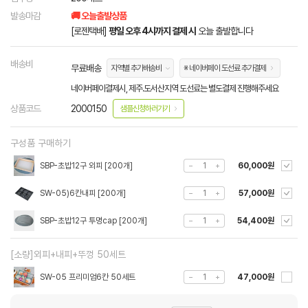
발송마감
🚚 오늘출발상품
[로젠택배]
평일 오후 4시까지 결제 시
오늘 출발합니다
배송비
무료배송
지역별 추가배송비
※ 네이버페이 도선료 추가결제
네이버페이결제시, 제주.도서산지역 도선료는 별도결제 진행해주세요
상품코드
2000150
샘플신청하러가기
구성품 구매하기
SBP-초밥12구 외피 [200개]
60,000원
SW-05)6칸내피 [200개]
57,000원
SBP-초밥12구 투명cap [200개]
54,400원
[소량]외피+내피+뚜껑 50세트
SW-05 프리미엄6칸 50세트
47,000원