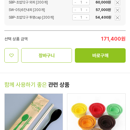
SBP-초밥12구 외피 [200개]
60,000원
SW-05)6칸내피 [200개]
57,000원
SBP-초밥12구 투명cap [200개]
54,400원
171,400
원
선택 상품 금액
장바구니
바로구매
함께 사용하기 좋은
관련 상품