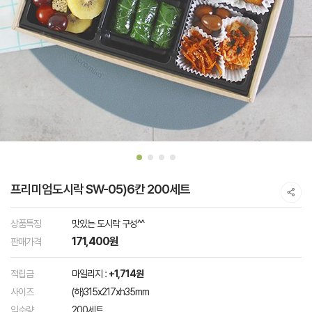
프리미엄도시락 SW-05)6칸 200세트
상품특징
맛있는 도시락 구성^^
171,400원
판매가격
적립금
마일리지 :
+1,714원
사이즈
(하)315x217xh35mm
입수량
200세트