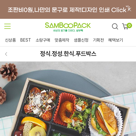
0
신상품
BEST
소량구매
맞춤제작
샘플신청
기획전
혜택보기
정식.정성.한식.푸드박스