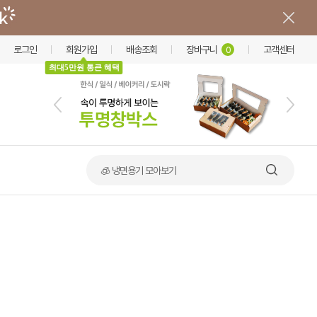
로그인
회원가입
배송조회
장바구니
고객센터
0
최대5만원 통큰 혜택
🧊 냉면용기 모아보기