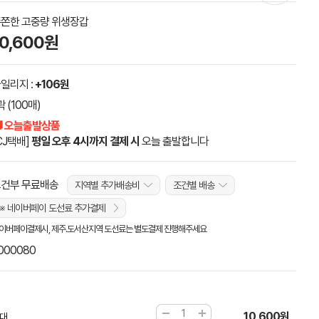
쫀한 고중량 위생장갑
10,600원
일리지 :
+106원
곽 (100매)
 오늘출발상품
CJ택배]
평일 오후 4시까지 결제 시
오늘 출발합니다
건부 무료배송
지역별 추가배송비
조건별 배송
※ 네이버페이 도선료 추가결제
이버페이결제시, 제주.도서산지역 도선료는 별도결제 진행해주세요
000080
10,600원
 대