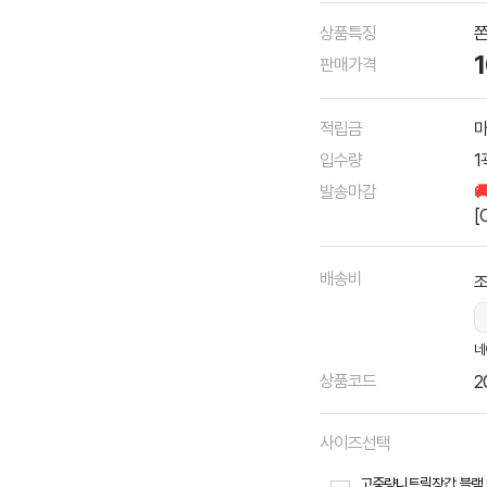
상품특징
쫀
판매가격
적립금
마
입수량
1
발송마감

[
배송비
조
네
상품코드
2
사이즈선택
고중량니트릴장갑 블랙