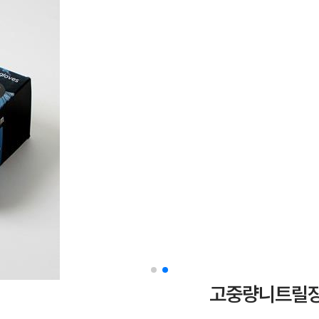
고중량니트릴장갑