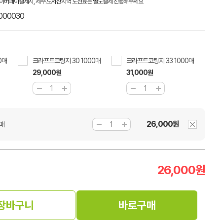
이버페이결제시, 제주.도서산지역 도선료는 별도결제 진행해주세요
000030
0매
크라프트코팅지 30 1000매
크라프트코팅지 33 1000매
29,000원
31,000원
26,000원
0매
26,000
원
장바구니
바로구매