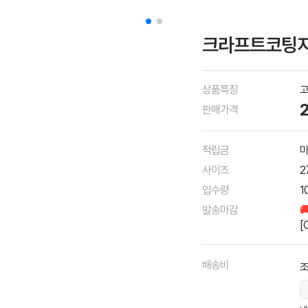
크라프트코팅지 [
상품특징
고
판매가격
적립금
마
사이즈
2
입수량
1
발송마감

[
배송비
조