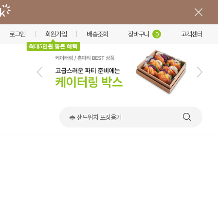
로그인
회원가입
배송조회
장바구니
고객센터
0
최대5만원 통큰 혜택
🥪 샌드위치 포장용기