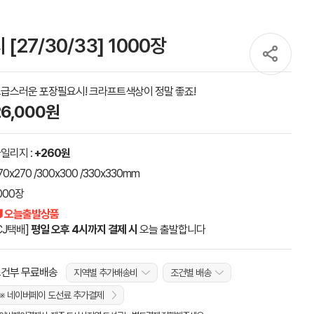
27/30/33] 1000장
급스러운 포장필요시! 크라프트색상이 정말 좋죠!
26,000원
일리지 :
+260원
70x270 /300x300 /330x330mm
000장
 오늘출발상품
CJ택배]
평일 오후 4시까지 결제 시
오늘 출발합니다
건부 무료배송
지역별 추가배송비
조건별 배송
※ 네이버페이 도선료 추가결제