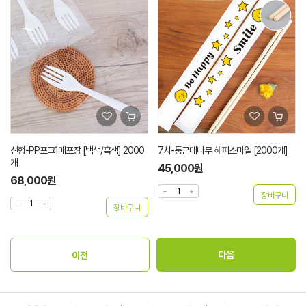
신형-PP포크1매포장 [백색/흑색] 2000
7치-둥근대나무 해피스마일 [2000개]
개
45,000원
68,000원