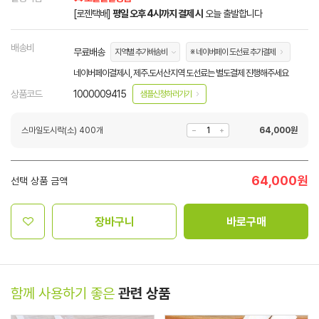
[로젠택배]
평일 오후 4시까지 결제 시
오늘 출발합니다
배송비
무료배송
지역별 추가배송비
※ 네이버페이 도선료 추가결제
네이버페이결제시, 제주.도서산지역 도선료는 별도결제 진행해주세요
상품코드
1000009415
샘플신청하러가기
스마일도시락(소) 400개
64,000
원
64,000
원
선택 상품 금액
장바구니
바로구매
함께 사용하기 좋은
관련 상품