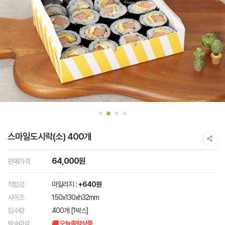
스마일도시락(소) 400개
64,000원
판매가격
적립금
마일리지 :
+640원
사이즈
150x130xh32mm
입수량
400개 [1박스]
발송마감
🚚 오늘출발상품