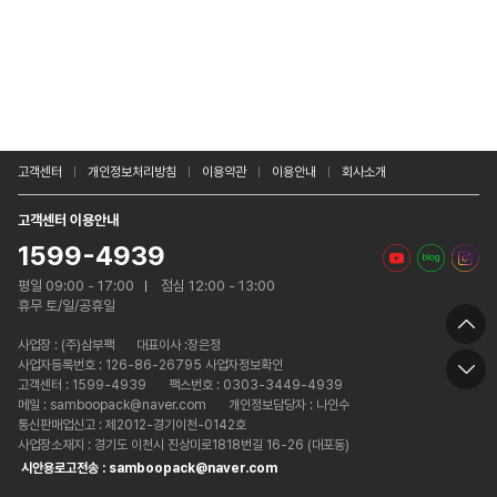
고객센터
개인정보처리방침
이용약관
이용안내
회사소개
고객센터 이용안내
1599-4939
평일 09:00 - 17:00
점심 12:00 - 13:00
휴무 토/일/공휴일
사업장 :
(주)삼부팩
대표이사 :장은정
사업자등록번호 : 126-86-26795 사업자정보확인
고객센터 : 1599-4939
팩스번호 : 0303-3449-4939
메일 : samboopack@naver.com
개인정보담당자 : 나인수
통신판매업신고 : 제2012-경기이천-0142호
사업장소재지 : 경기도 이천시 진상미로1818번길 16-26 (대포동)
시안용로고전송 : samboopack@naver.com