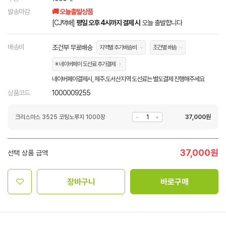
발송마감
🚚 오늘출발상품
[CJ택배]
평일 오후 4시까지 결제 시
오늘 출발합니다
배송비
조건부 무료배송
지역별 추가배송비
조건별 배송
※ 네이버페이 도선료 추가결제
네이버페이결제시, 제주.도서산지역 도선료는 별도결제 진행해주세요
상품코드
1000009255
크리스마스 3525 코팅노루지 1000장
37,000
원
37,000
원
선택 상품 금액
장바구니
바로구매