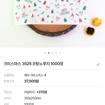
크리스마스 3525 코팅노루지 1000장
상품특징
메리 크리스마스~!!!
37,000원
판매가격
적립금
마일리지 :
+370원
사이즈
350x250mm
수량
1000개