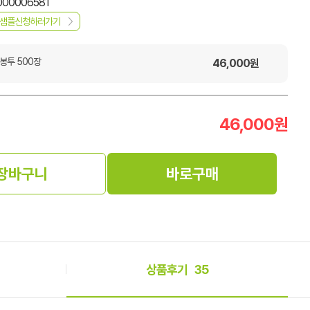
000006581
샘플신청하러가기
봉투 500장
46,000
원
46,000
원
장바구니
바로구매
상품후기
35