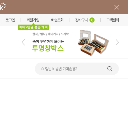
로그인
회원가입
배송조회
장바구니
고객센터
0
최대5만원 통큰 혜택
🍲 덮밥·비빔밥 가마솥용기