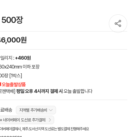
 500장
46,000원
일리지 :
+460원
60x240mm 이하 포장
00장 [1박스]
 오늘출발상품
로젠택배]
평일 오후 4시까지 결제 시
오늘 출발합니다
무료배송
지역별 추가배송비
※ 네이버페이 도선료 추가결제
이버페이결제시, 제주.도서산지역 도선료는 별도결제 진행해주세요