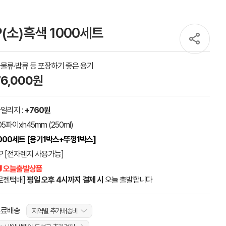
(소)흑색 1000세트
물류·밥류 등 포장하기 좋은 용기
76,000원
일리지 :
+760원
05파이xh45mm (250ml)
000세트 [용기1박스+뚜껑1박스]
P [전자렌지 사용가능]
 오늘출발상품
로젠택배]
평일 오후 4시까지 결제 시
오늘 출발합니다
무료배송
지역별 추가배송비