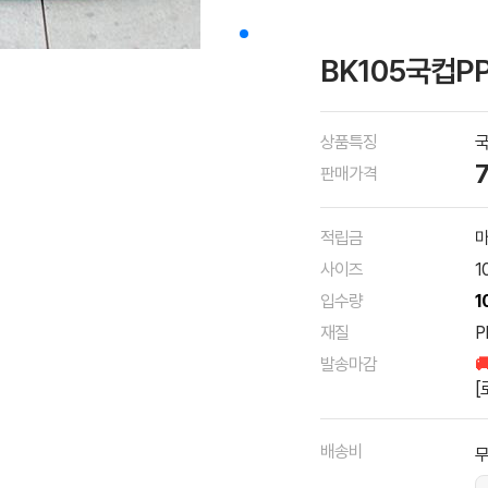
BK105국컵PP
상품특징
국
판매가격
적립금
마
사이즈
1
입수량
1
재질
P
발송마감

[
배송비