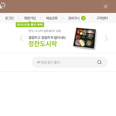
로그인
회원가입
배송조회
장바구니
고객센터
0
최대5만원 통큰 혜택
📢 한상·옹기 출시