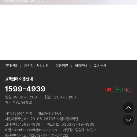
고객센터
개인정보처리방침
이용약관
이용안내
회사소개
고객센터 이용안내
1599-4939
평일 09:00 - 17:00
점심 12:00 - 13:00
휴무 토/일/공휴일
사업장 :
(주)삼부팩
대표이사 :장은정
사업자등록번호 : 126-86-26795 사업자정보확인
고객센터 : 1599-4939
팩스번호 : 0303-3449-4939
메일 : samboopack@naver.com
개인정보담당자 : 나인수
통신판매업신고 : 제2012-경기이천-0142호