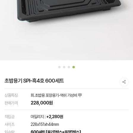
초밥용기 SPI-흑4호 600세트
상품특징
회.초밥용 포장용기-역쉬 가성비 甲
228,000원
판매가격
적립금
마일리지 :
+2,280원
사이즈
228x151xh44mm
입수량
600세트 [용기1박스+뚜껑1박스]