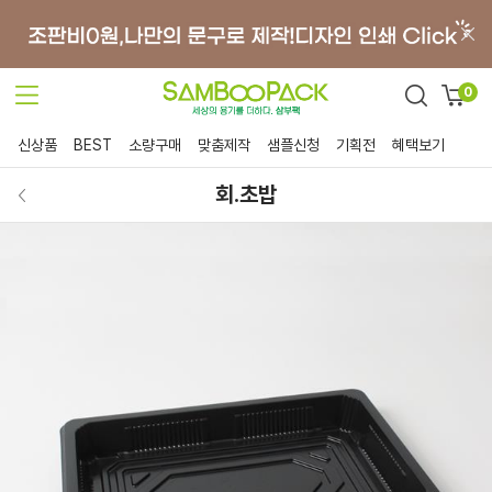
0
신상품
BEST
소량구매
맞춤제작
샘플신청
기획전
혜택보기
회.초밥