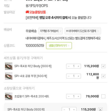
재질
용기PS/뚜껑OPS
발송마감
🚚 오늘출발상품
[로젠택배]
평일 오후 4시까지 결제 시
오늘 출발합니다
배송비
무료배송
지역별 추가배송비
※ 네이버페이 도선료 추가결제
네이버페이결제시, 제주.도서산지역 도선료는 별도결제 진행해주세요
상품코드
1000005019
샘플신청하러가기
세트상품 용기/뚜껑 구매하기
SPI-흑4호 하단 Body [600개]
115,200원
112,800
SPI-4호 공용 뚜껑 [600개]
원
소량상품으로 구매하기
초밥용기 SPI-흑4호 200세트
79,000원
SPI-흑4호 하단 Body [600개]
115,200원