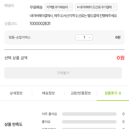
배송비
무료배송
지역별 추가배송비
※ 네이버페이 도선료 추가결제
네이버페이결제시, 제주.도서산지역 도선료는 별도결제 진행해주세요
상품코드
1000002831
맞춤-손잡이박스
0
원
0
원
선택 상품 금액
구매불가
상세정보
배송정보
교환/반품정보
상품후기
0
아주 좋아요
0
좋아요
0
상품 만족도