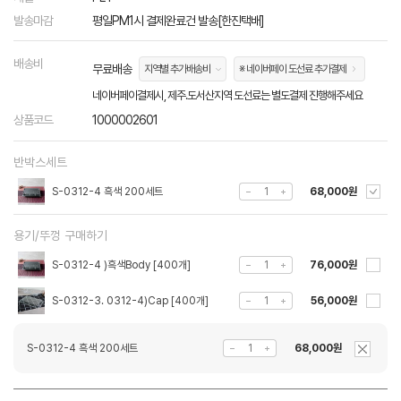
발송마감
평일PM1시 결제완료건 발송[한진택배]
배송비
무료배송
지역별 추가배송비
※ 네이버페이 도선료 추가결제
네이버페이결제시, 제주.도서산지역 도선료는 별도결제 진행해주세요
상품코드
1000002601
반박스세트
S-0312-4 흑색 200세트
68,000원
용기/뚜껑 구매하기
S-0312-4 )흑색Body [400개]
76,000원
S-0312-3. 0312-4)Cap [400개]
56,000원
S-0312-4 흑색 200세트
68,000원