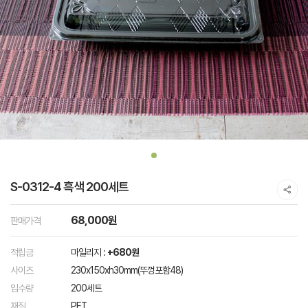
S-0312-4 흑색 200세트
68,000원
판매가격
적립금
마일리지 :
+680원
사이즈
230x150xh30mm(뚜껑포함48)
입수량
200세트
재질
PET