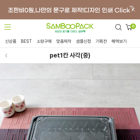
0
신상품
BEST
소량구매
맞춤제작
샘플신청
기획전
혜택보기
pet1칸 사각(중)