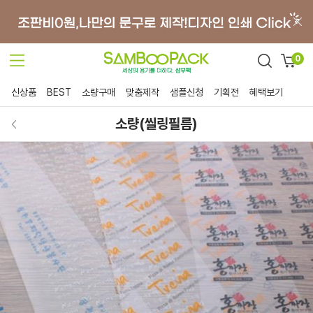
0
신상품
BEST
소량구매
맞춤제작
샘플신청
기획전
혜택보기
소량(씰링필름)