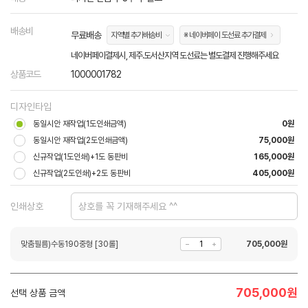
배송비
무료배송
지역별 추가배송비
※ 네이버페이 도선료 추가결제
네이버페이결제시, 제주.도서산지역 도선료는 별도결제 진행해주세요
상품코드
1000001782
디자인타입
동일시안 재작업(1도인쇄금액)
0원
동일시안 재작업(2도인쇄금액)
75,000원
신규작업(1도인쇄)+1도 동판비
165,000원
신규작업(2도인쇄)+2도 동판비
405,000원
인쇄상호
맞춤필름)수동190중형 [30롤]
705,000
원
705,000
원
선택 상품 금액