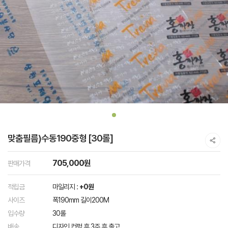
맞춤필름)수동190중형 [30롤]
705,000원
판매가격
적립금
마일리지 :
+0원
사이즈
폭190mm 길이200M
입수량
30롤
배송
디자인 컨펌 후 3주 후 출고