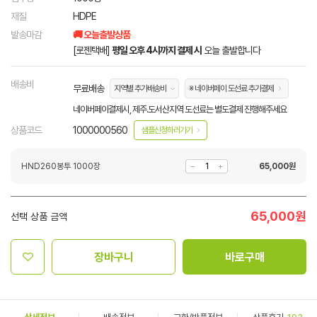
재질
HDPE
발송마감
🚚 오늘출발상품
[로젠택배]
평일 오후 4시까지 결제 시
오늘 출발합니다
배송비
무료배송
지역별 추가배송비
※ 네이버페이 도선료 추가결제
네이버페이결제시, 제주.도서산지역 도선료는 별도결제 진행해주세요
상품코드
1000000560
샘플신청하러가기
HND260봉투 1000장
65,000
원
65,000
원
선택 상품 금액
장바구니
바로구매