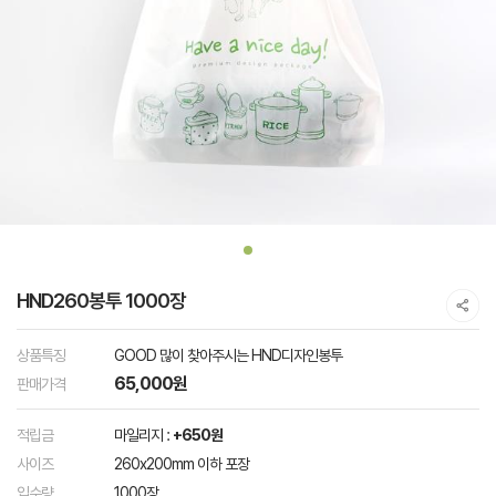
HND260봉투 1000장
상품특징
GOOD 많이 찾아주시는 HND디자인봉투
65,000원
판매가격
적립금
마일리지 :
+650원
사이즈
260x200mm 이하 포장
입수량
1000장