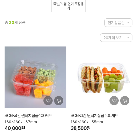
족발/보쌈 인기 포장용
기
총
23
개 상품
SC6B4칸 원터치잠금 100세트
SC6B3칸 원터치잠금 100세트
160x160xH67mm
160x160xH55mm
40,000원
38,500원