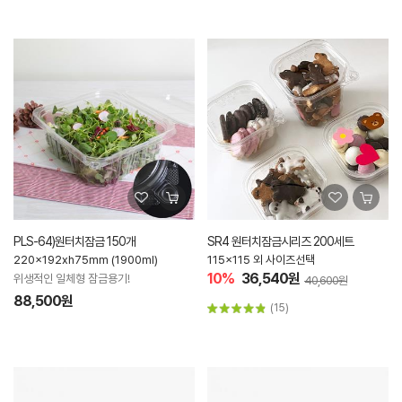
PLS-64)원터치잠금 150개
SR4 원터치잠금시리즈 200세트
220x192xh75mm (1900ml)
115x115 외 사이즈선택
10%
36,540원
위생적인 일체형 잠금용기!
40,600원
88,500원
(15)