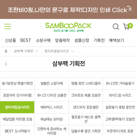
0
신상품
BEST
소량구매
맞춤제작
샘플신청
기획전
혜택보기
홈
삼부팩 기획전
원터치잠금시리즈
삼부팩 기획전
옹기&한상 특별기획전
알뜰한 소량구매
명품·정찬 스테디셀러
유니크한 가마솥용기
포장마차 인기아이템
유니크 디자인 상품전
크라프트 제품 모음전
와이드창 시리즈
원터치잠금시리즈
해피박스 시리즈
샌드위치 포장열전
실링용기 중형 할인전
펄프용기 베스트 셀렉
배달업종 히트템 모음
복날에는 닭이닭
고투명PP용기 모음전
션
간편하게 준비하는 케
BEST 도시락용기
담을수록 할인 기획전
두쫀쿠/디저트 포장
이터링