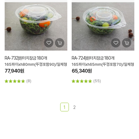
RA-732)원터치잠금 180개
RA-724)원터치잠금 180개
165파이xh80mm(뚜껑포함90)/일체형
165파이xh65mm(뚜껑포함70)/일체형
77,940원
65,340원
(8)
(55)
1
2