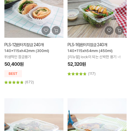
PLS-12)원터치잠금 240개
PLS-16)원터치잠금 240개
140x115xh42mm (300ml)
140x115xh54mm (450ml)
위생적인 잠금용기
[리뉴얼] lock이 되는 신박한 용기 ~!
50,400원
52,320원
(117)
(672)