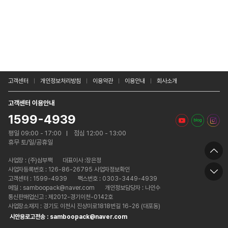
고객센터
개인정보처리방침
이용약관
이용안내
회사소개
고객센터 이용안내
1599-4939
평일 09:00 - 17:00
점심 12:00 - 13:00
휴무 토/일/공휴일
사업장 :
(주)삼부팩
대표이사 :장은정
사업자등록번호 : 126-86-26795 사업자정보확인
고객센터 : 1599-4939
팩스번호 : 0303-3449-4939
메일 : samboopack@naver.com
개인정보담당자 : 나인수
통신판매업신고 : 제2012-경기이천-0142호
사업장소재지 : 경기도 이천시 진상미로1818번길 16-26 (대포동)
시안용로고전송 : samboopack@naver.com