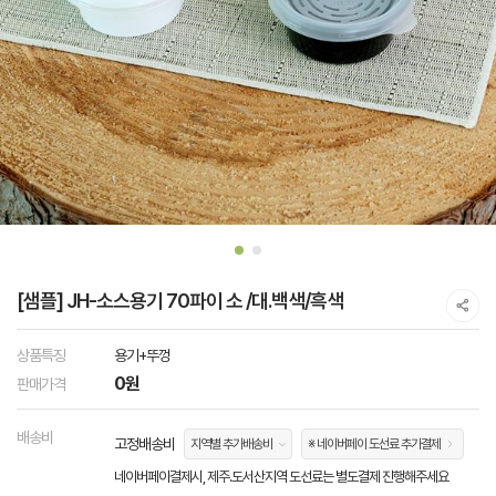
[샘플] JH-소스용기 70파이 소 /대.백색/흑색
상품특징
용기+뚜껑
0원
판매가격
배송비
고정배송비
지역별 추가배송비
※ 네이버페이 도선료 추가결제
네이버페이결제시, 제주.도서산지역 도선료는 별도결제 진행해주세요