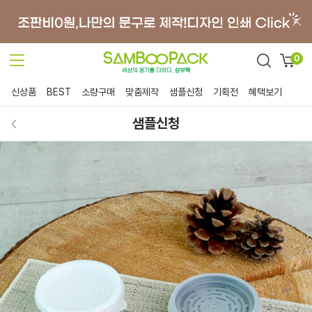
0
신상품
BEST
소량구매
맞춤제작
샘플신청
기획전
혜택보기
샘플신청