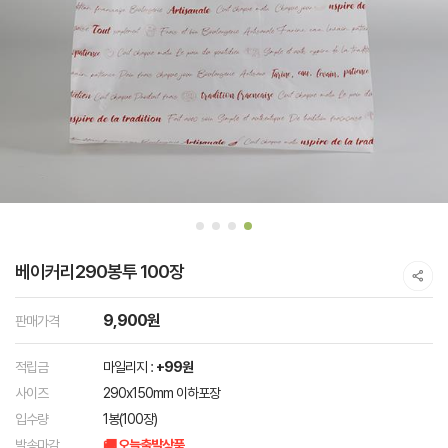
베이커리290봉투 100장
9,900원
판매가격
적립금
마일리지 :
+99원
사이즈
290x150mm 이하포장
입수량
1봉(100장)
발송마감
🚚 오늘출발상품