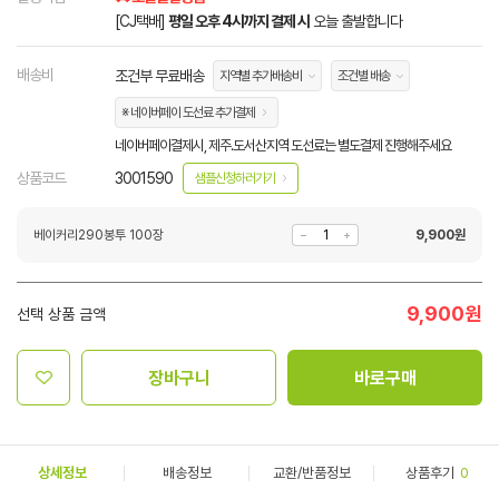
[CJ택배]
평일 오후 4시까지 결제 시
오늘 출발합니다
배송비
조건부 무료배송
지역별 추가배송비
조건별 배송
※ 네이버페이 도선료 추가결제
네이버페이결제시, 제주.도서산지역 도선료는 별도결제 진행해주세요
상품코드
3001590
샘플신청하러가기
베이커리290봉투 100장
9,900
원
9,900
원
선택 상품 금액
장바구니
바로구매
상세정보
배송정보
교환/반품정보
상품후기
0