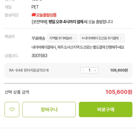
재질
PET
발송마감
🚚 오늘출발상품
[로젠택배]
평일 오후 4시까지 결제 시
오늘 출발합니다
배송비
무료배송
지역별 추가배송비
※ 네이버페이 도선료 추가결제
네이버페이결제시, 제주.도서산지역 도선료는 별도결제 진행해주세요
상품코드
3001583
RA-948 원터치잠금150개
105,600
원
105,600
원
선택 상품 금액
장바구니
바로구매