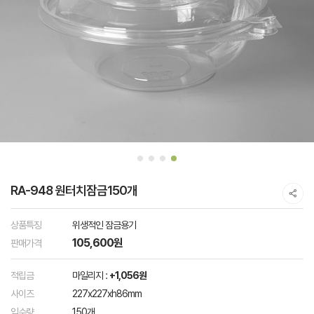
RA-948 원터치잠금150개
상품특징
위생적인 잠금용기
105,600원
판매가격
적립금
마일리지 :
+1,056원
사이즈
227x227xh86mm
입수량
150개