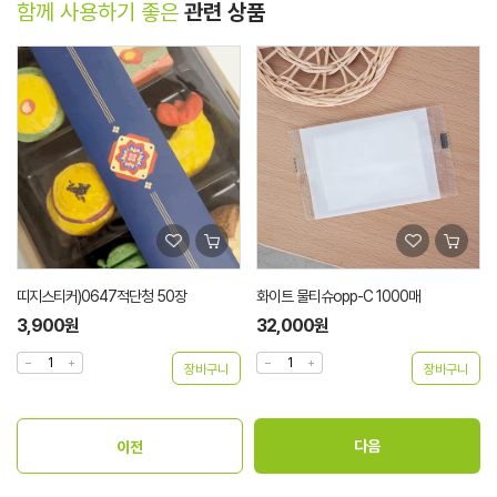
함께 사용하기 좋은
관련 상품
띠지스티커)0647적단청 50장
화이트 물티슈opp-C 1000매
3,900원
32,000원