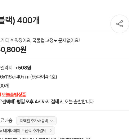
블랙) 400개
기 더 쉬워졌어요, 국물컵 고정도 문제없어요!
50,800원
일리지 :
+508원
16x116xh40mm (95파이4-1호)
00개
 오늘출발상품
로젠택배]
평일 오후 4시까지 결제 시
오늘 출발합니다
무료배송
지역별 추가배송비
※ 네이버페이 도선료 추가결제