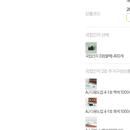
네
2
상품코드
국컵간지 선택
국컵간지 3호(블랙) 400개
국컵간지 2호 추가구성상
AJ 다용도컵 4-1호 백색 100
AJ 다용도컵 4-1호 흑색 100