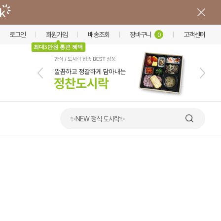
로그인
회원가입
배송조회
장바구니
고객센터
0
최대5만원 통큰 혜택
✨NEW 정식 도시락✨