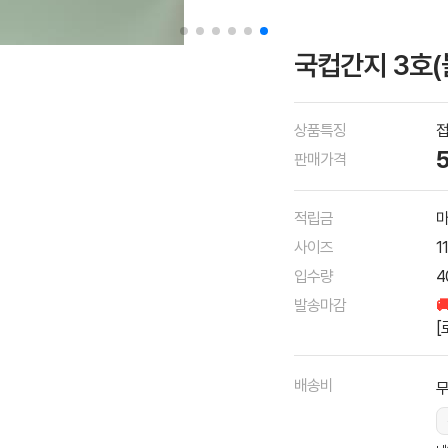
국컵간지 3호(
상품특징
접
판매가격
적립금
마
사이즈
1
입수량
4
발송마감

[
배송비