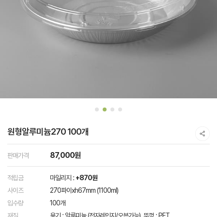
원형알루미늄270 100개
87,000원
판매가격
적립금
마일리지 :
+870원
사이즈
270파이xh67mm (1100ml)
입수량
100개
재질
용기 : 알루미늄 (전자레인지/오븐가능) ,뚜껑 : PET