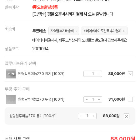
발송마감
🚚 오늘출발상품
[CJ택배]
평일 오후 4시까지 결제 시
오늘 출발합니다
배송비
무료배송
지역별 추가배송비
※ 네이버페이 도선료 추가결제
네이버페이결제시, 제주.도서산지역 도선료는 별도결제 진행해주세요
상품코드
2001094
알루미늄용기 선택
원형알루미늄270 용기 [100개]
88,000원
뚜껑 추가 구매
원형알루미늄270 뚜껑 [100개]
31,000원
원형알루미늄270 용기 [100개]
88,000원
88,000
원
선택 상품 금액