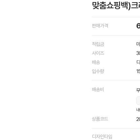
맞춤쇼핑백)크라
판매가격
적립금
마
사이즈
3
배송
디
입수량
1
배송비
네
상품코드
2
디자인타입