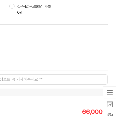
신규시안 무료(풀칼라가능!)
0원
66,000
원