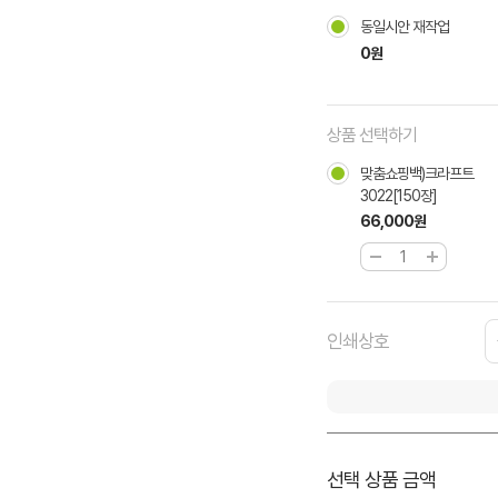
동일시안 재작업
0원
상품 선택하기
맞춤쇼핑백)크라프트
3022[150장]
66,000원
인쇄상호
선택 상품 금액