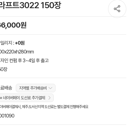
프트3022 150장
66,000원
일리지 :
+0원
00x220xh280mm
자인 컨펌 후 3~4일 후 출고
50장
무료배송
지역별 추가배송비
※ 네이버페이 도선료 추가결제
이버페이결제시, 제주.도서산지역 도선료는 별도결제 진행해주세요
001090