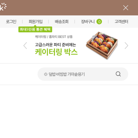
로그인
회원가입
배송조회
장바구니
고객센터
0
최대5만원 통큰 혜택
🥪 샌드위치 포장용기