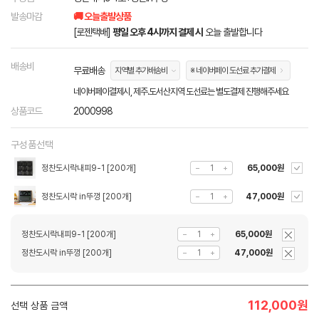
발송마감
🚚 오늘출발상품
[로젠택배]
평일 오후 4시까지 결제 시
오늘 출발합니다
배송비
무료배송
지역별 추가배송비
※ 네이버페이 도선료 추가결제
네이버페이결제시, 제주.도서산지역 도선료는 별도결제 진행해주세요
상품코드
2000998
구성품선택
정찬도시락내피9-1 [200개]
65,000원
정찬도시락 in뚜껑 [200개]
47,000원
정찬도시락내피9-1 [200개]
65,000원
정찬도시락 in뚜껑 [200개]
47,000원
112,000
원
선택 상품 금액