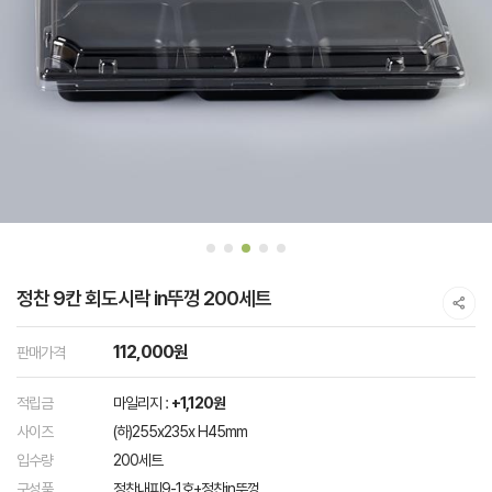
정찬 9칸 회도시락 in뚜껑 200세트
112,000원
판매가격
적립금
마일리지 :
+1,120원
사이즈
(하)255x235x H45mm
입수량
200세트
구성품
정찬내피9-1호+정찬in뚜껑