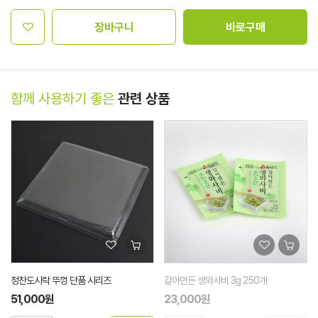
장바구니
바로구매
함께 사용하기 좋은
관련 상품
정찬도시락 뚜껑 단품 시리즈
갈아만든 생와사비 3g 250개
51,000원
23,000원