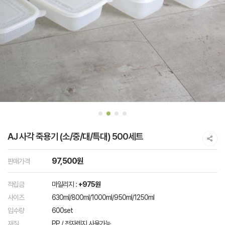
AJ 사각 죽용기 (소/중/대/특대) 500세트
97,500원
판매가격
적립금
마일리지 :
+975원
사이즈
630ml/800ml/1000ml/950ml/1250ml
입수량
600set
재질
PP / 전자렌지 사용가능