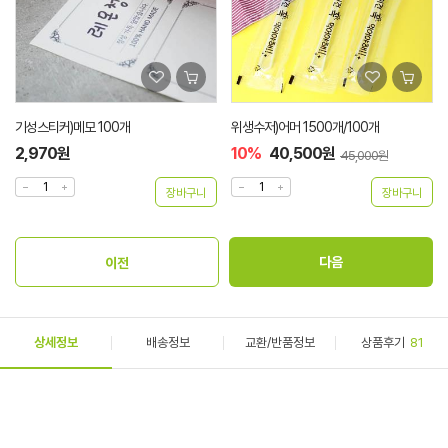
기성스티커)메모 100개
위생수저)어머 1500개/100개
2,970원
10%
40,500원
45,000원
상세정보
배송정보
교환/반품정보
상품후기
81