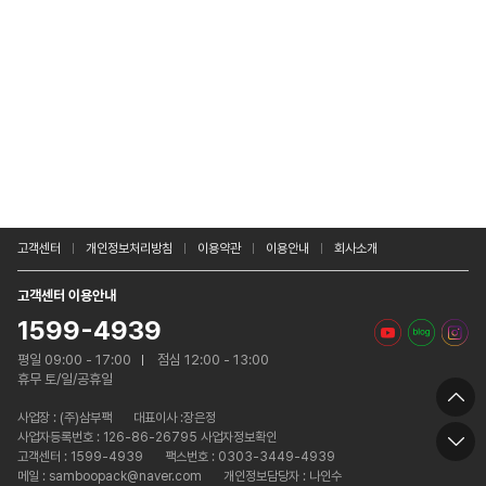
고객센터
개인정보처리방침
이용약관
이용안내
회사소개
고객센터 이용안내
1599-4939
평일 09:00 - 17:00
점심 12:00 - 13:00
휴무 토/일/공휴일
사업장 :
(주)삼부팩
대표이사 :장은정
사업자등록번호 : 126-86-26795 사업자정보확인
고객센터 : 1599-4939
팩스번호 : 0303-3449-4939
메일 : samboopack@naver.com
개인정보담당자 : 나인수