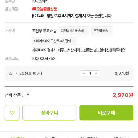
입수량
100스티커
발송마감
🚚 오늘출발상품
[CJ택배]
평일 오후 4시까지 결제 시
오늘 출발합니다
배송비
조건부 무료배송
지역별 추가배송비
조건별 배송
※ 네이버페이 도선료 추가결제
네이버페이결제시, 제주.도서산지역 도선료는 별도결제 진행해주세요
상품코드
1000004752
스티커)냠냠4호 100개
2,970
원
2,970
원
선택 상품 금액
장바구니
바로구매