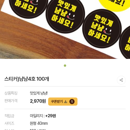
스티커)냠냠4호 100개
상품특징
맛있게 냠냠!
판매가격
2,970원
쿠폰받기
1
적립금
마일리지 :
+29원
사이즈
원형 40mm