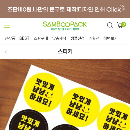
0
신상품
BEST
소량구매
맞춤제작
샘플신청
기획전
혜택보기
스티커