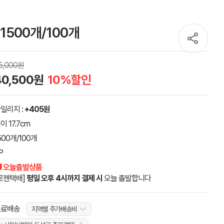
1500개/100개
5,000원
40,500원
10%할인
일리지 :
+405원
이 17.7cm
500개/100개
P
 오늘출발상품
로젠택배]
평일 오후 4시까지 결제 시
오늘 출발합니다
무료배송
지역별 추가배송비