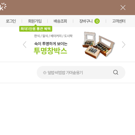
로그인
회원가입
배송조회
장바구니
고객센터
0
최대5만원 통큰 혜택
🍲 덮밥·비빔밥 가마솥용기