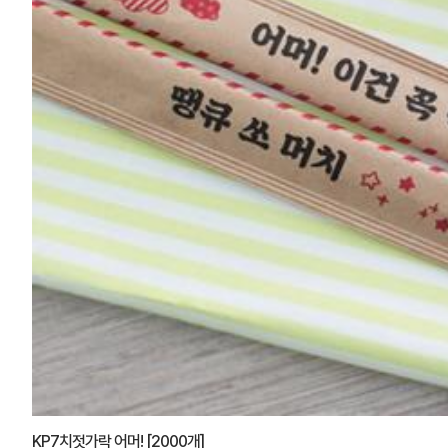
KP7치젓가락 어머! [2000개]