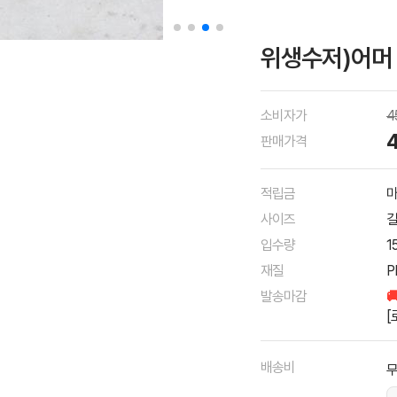
위생수저)어머 
소비자가
4
판매가격
적립금
마
사이즈
길
입수량
1
재질
P
발송마감

[
배송비