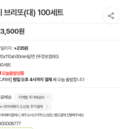
브리또(대) 100세트
23,500원
일리지 :
+235원
20x110xh30mm밑면 (뚜껑포함60)
00세트
 오늘출발상품
CJ택배]
평일 오후 4시까지 결제 시
오늘 출발합니다
무료배송
지역별 추가배송비
※ 네이버페이 도선료 추가결제
이버페이결제시, 제주.도서산지역 도선료는 별도결제 진행해주세요
000008777