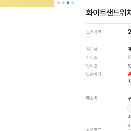
화이트샌드위치 
판매가격
적립금
마
사이즈
1
입수량
1
발송마감

[
배송비
네
1
상품코드