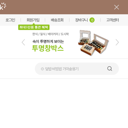
로그인
회원가입
배송조회
장바구니
고객센터
0
최대5만원 통큰 혜택
🍲 덮밥·비빔밥 가마솥용기