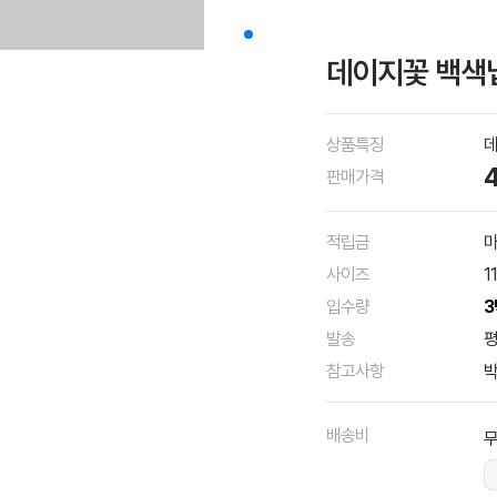
데이지꽃 백색
상품특징
데
판매가격
적립금
마
사이즈
1
입수량
3
발송
평
참고사항
박
배송비