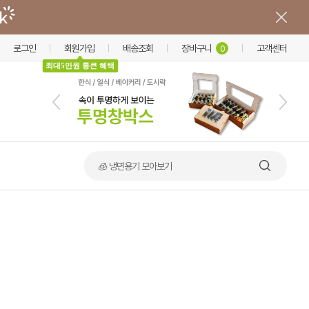
로그인
회원가입
배송조회
장바구니
고객센터
0
최대5만원 통큰 혜택
🧊 냉면용기 모아보기