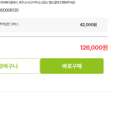
이버페이결제시, 제주.도서산지역 도선료는 별도결제 진행해주세요
000008120
백색냅킨 3박스
42,000
원
126,000
원
장바구니
바로구매