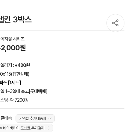
냅킨 3박스
이지꽃 시리즈
42,000원
일리지 :
+420원
10x115(접힌상태)
박스 [1세트]
일 1~3일내 출고[롯데택배]
스당-약 7200장
무료배송
지역별 추가배송비
※ 네이버페이 도선료 추가결제