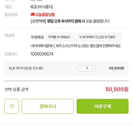
재질
KLB (비식품지)
발송마감
🚚 오늘출발상품
[로젠택배]
평일 오후 4시까지 결제 시
오늘 출발합니다
배송비
무료배송
지역별 추가배송비
※ 네이버페이 도선료 추가결제
네이버페이결제시, 제주.도서산지역 도선료는 별도결제 진행해주세요
상품코드
1000006674
KLB 케이터링)중 50세트
50,500
원
50,500
원
선택 상품 금액
장바구니
바로구매