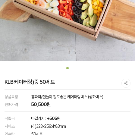
KLB 케이터링)중 50세트
상품특징
홈파티/집들이 강도좋은 케이터링박스 (상하박스)
50,500원
판매가격
적립금
마일리지 :
+505원
사이즈
(하)323x259xh83mm
입수량
50세트