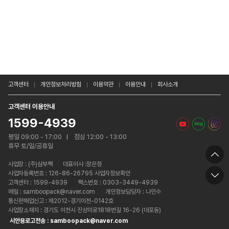
고객센터
개인정보처리방침
이용약관
이용안내
회사소개
고객센터 이용안내
1599-4939
평일 09:00 - 17:00
점심 12:00 - 13:00
휴무 토/일/공휴일
사업장 :
(주)삼부팩
대표이사 :장은정
사업자등록번호 : 126-86-26795 사업자정보확인
고객센터 : 1599-4939
팩스번호 : 0303-3449-4939
메일 : samboopack@naver.com
개인정보담당자 : 나인수
통신판매업신고 : 제2012-경기이천-0142호
사업장소재지 : 경기도 이천시 진상미로1818번길 16-26 (대포동)
시안용로고전송 : samboopack@naver.com