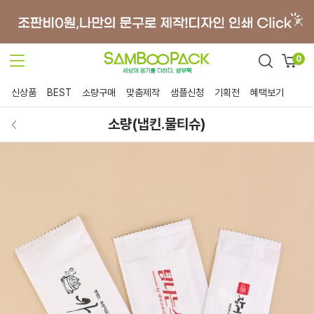
0
신상품
BEST
소량구매
맞춤제작
샘플신청
기획전
혜택보기
소량(냅킨.물티슈)