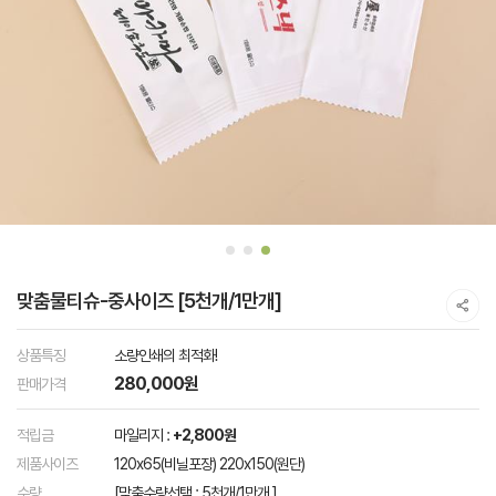
맞춤물티슈-중사이즈 [5천개/1만개]
상품특징
소량인쇄의 최적화!
280,000원
판매가격
적립금
마일리지 :
+2,800원
제품사이즈
120x65(비닐포장) 220x150(원단)
수량
[맞춤수량선택 : 5천개/1만개 ]