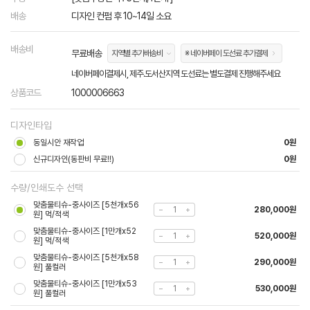
배송
디자인 컨펌 후 10~14일 소요
배송비
무료배송
지역별 추가배송비
※ 네이버페이 도선료 추가결제
네이버페이결제시, 제주.도서산지역 도선료는 별도결제 진행해주세요
상품코드
1000006663
디자인타입
동일시안 재작업
0원
신규디자인(동판비 무료!!)
0원
수량/인쇄도수 선택
맞춤물티슈-중사이즈 [5천개x56
280,000원
원] 먹/적색
맞춤물티슈-중사이즈 [1만개x52
520,000원
원] 먹/적색
맞춤물티슈-중사이즈 [5천개x58
290,000원
원] 풀컬러
맞춤물티슈-중사이즈 [1만개x53
530,000원
원] 풀컬러