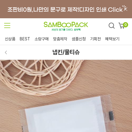
0
신상품
BEST
소량구매
맞춤제작
샘플신청
기획전
혜택보기
냅킨/물티슈