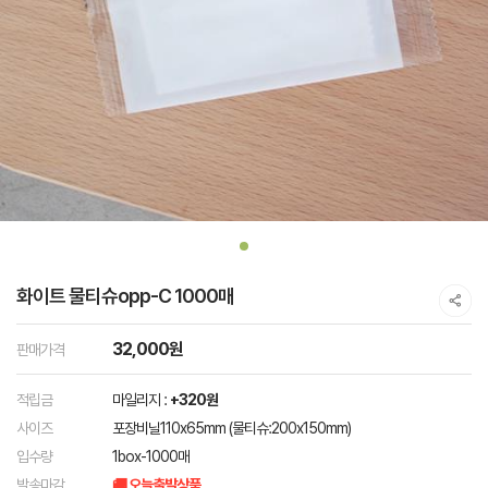
화이트 물티슈opp-C 1000매
32,000원
판매가격
적립금
마일리지 :
+320원
사이즈
포장비닐110x65mm (물티슈:200x150mm)
입수량
1box-1000매
발송마감
🚚 오늘출발상품