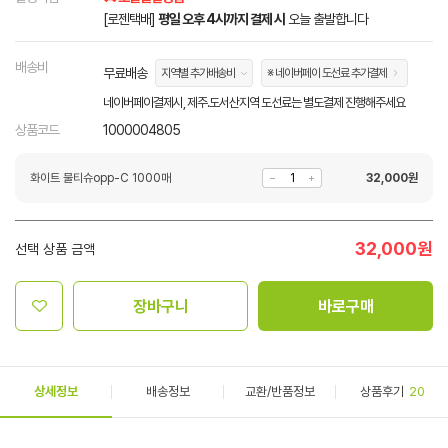
[로젠택배]
평일 오후 4시까지 결제 시
오늘 출발합니다
배송비
무료배송
지역별 추가배송비
※ 네이버페이 도선료 추가결제
네이버페이결제시, 제주.도서산지역 도선료는 별도결제 진행해주세요
상품코드
1000004805
화이트 물티슈opp-C 1000매
32,000
원
32,000
원
선택 상품 금액
장바구니
바로구매
상세정보
배송정보
교환/반품정보
상품후기
20