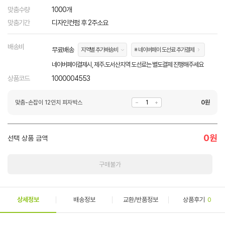
맞춤수량
1000개
맞춤기간
디자인컨펌 후 2주소요
배송비
무료배송
지역별 추가배송비
※ 네이버페이 도선료 추가결제
네이버페이결제시, 제주.도서산지역 도선료는 별도결제 진행해주세요
상품코드
1000004553
맞춤-손잡이 12인치 피자박스
0
원
0
원
선택 상품 금액
구매불가
상세정보
배송정보
교환/반품정보
상품후기
0