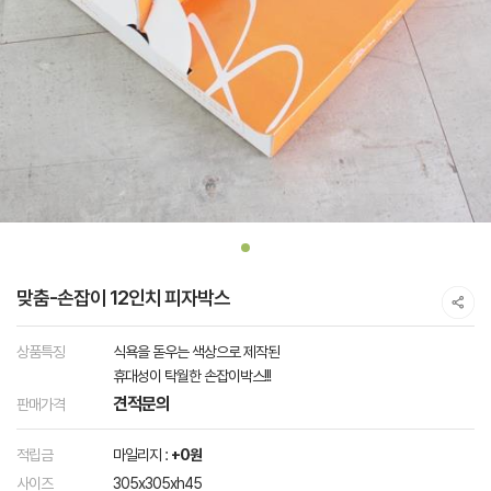
맞춤-손잡이 12인치 피자박스
상품특징
식욕을 돋우는 색상으로 제작된
휴대성이 탁월한 손잡이박스!!!
견적문의
판매가격
적립금
마일리지 :
+0원
사이즈
305x305xh45