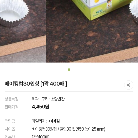
베이킹컵30원형 [1곽 400매 ]
상품특징
제과 · 쿠키 · 소량반찬
4,450원
판매가격
적립금
마일리지 :
+44원
사이즈
베이킹컵30원형 / 밑면30 윗면50 높이25 (mm)
입수량
1곽(400매)