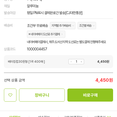
재질
알루미늄
발송마감
평일 PM4시 결제완료건 발송[CJ대한통운]
배송비
조건부 무료배송
지역별 추가배송비
조건별 배송
※ 네이버페이 도선료 추가결제
네이버페이결제시, 제주.도서산지역 도선료는 별도결제 진행해주세요
상품코드
1000004457
베이킹컵30원형 [1곽 400매 ]
4,450
원
4,450
원
선택 상품 금액
장바구니
바로구매