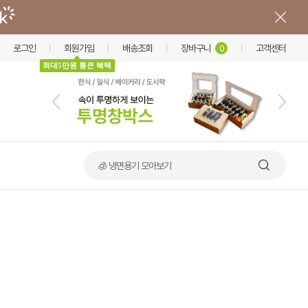
로그인
회원가입
배송조회
장바구니
고객센터
0
최대5만원 통큰 혜택
🧊 냉면용기 모아보기