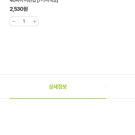
40파이 머핀컵 [7가지색상]
2,530원
상세정보