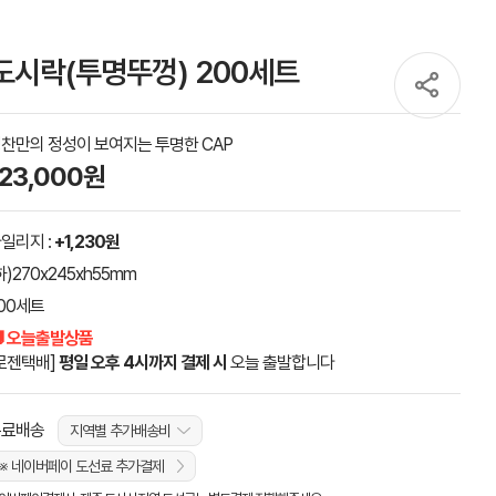
도시락(투명뚜껑) 200세트
찬만의 정성이 보여지는 투명한 CAP
123,000원
일리지 :
+1,230원
하)270x245xh55mm
00세트
 오늘출발상품
로젠택배]
평일 오후 4시까지 결제 시
오늘 출발합니다
무료배송
지역별 추가배송비
※ 네이버페이 도선료 추가결제