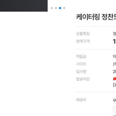
케이터링 정찬
상품특징
정
판매가격
적립금
마
사이즈
(
입수량
2
발송마감

[
배송비