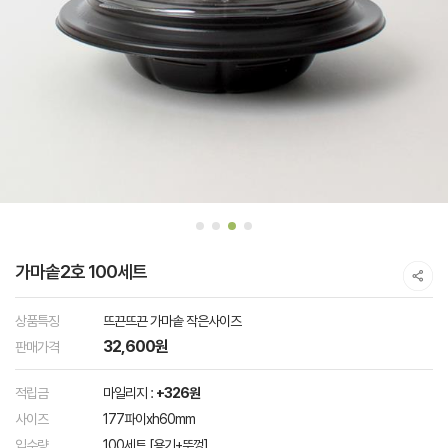
가마솥2호 100세트
상품특징
뜨끈뜨끈 가마솥 작은사이즈
32,600원
판매가격
적립금
마일리지 :
+326원
사이즈
177파이xh60mm
입수량
100세트 [용기+뚜껑]