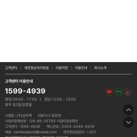
고객센터
개인정보처리방침
이용약관
이용안내
회사소개
고객센터 이용안내
1599-4939
평일 09:00 - 17:00
점심 12:00 - 13:00
휴무 토/일/공휴일
사업장 :
(주)삼부팩
대표이사 :장은정
사업자등록번호 : 126-86-26795 사업자정보확인
고객센터 : 1599-4939
팩스번호 : 0303-3449-4939
메일 : samboopack@naver.com
개인정보담당자 : 나인수