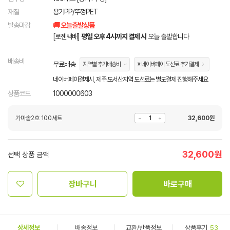
재질
용기PP/뚜껑PET
발송마감
🚚 오늘출발상품
[로젠택배]
평일 오후 4시까지 결제 시
오늘 출발합니다
배송비
무료배송
지역별 추가배송비
※ 네이버페이 도선료 추가결제
네이버페이결제시, 제주.도서산지역 도선료는 별도결제 진행해주세요
상품코드
1000000603
가마솥2호 100세트
32,600
원
32,600
원
선택 상품 금액
장바구니
바로구매
상세정보
배송정보
교환/반품정보
상품후기
53