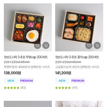
정성도시락 3-8호 투명cap 200세트
정성도시락 3-8호 종이cap 200세트
220x220xh45mm
220x220xh45mm
투명뚜껑과 내피8칸의 컴팩트한 사이즈
고급종이상자! 8칸의 컴팩트한 사이즈
138,000원
141,200원
(82)
(45)