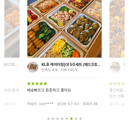
KLB 케이터링)대 50세트 /패드3호별매
파티박스대b호 49GM 5세트
정
만족도
5
리뷰
7
개
만
좋은제품 구입할수있어서 너무걈사드려요 의미
수량 가격 
있는 선물을 해드렸습니다 소중한분들께 정성을
다
선물하기에 너...
조회수:28
작성자 : ggga****
2026-07-01
조회수:133
작성자 : jum