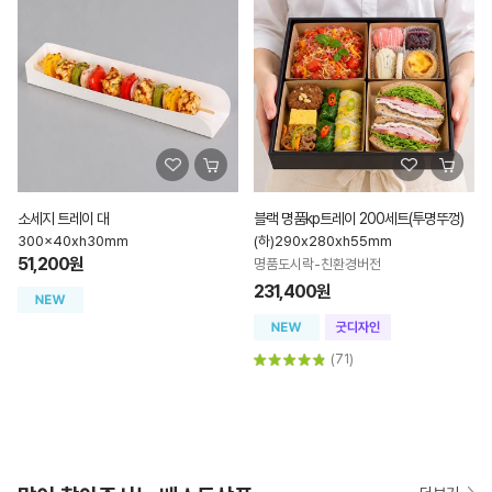
소세지 트레이 대
블랙 명품kp트레이 200세트(투명뚜껑)
300x40xh30mm
(하)290x280xh55mm
51,200원
명품도시락-친환경버전
231,400원
(71)