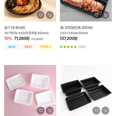
옹기 1호 80세트
JB-2100)5칸흑 200세트
307파이x h50(뚜껑포함 65mm)
332x240xh35mm
10%
71,280원
137,200원
79,200원
(143)