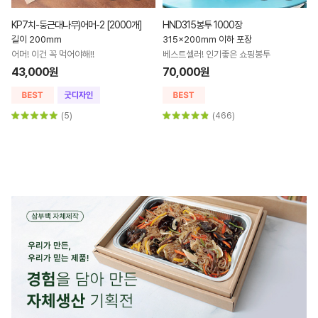
HND315봉투 1000장
KH 흑색수저)1매포장 1500개
315x200mm 이하 포장
길이 17.7cm
45,000원
베스트셀러! 인기좋은 쇼핑봉투
70,000원
(50)
(466)