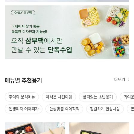
메뉴별 추천용기
더보기
추억의 분식메뉴
야식은 치킨이닭
품격있는 초밥용기
귀여운
인생피자 어깨피자
안성맞춤 죽이척척
정갈하게 한상차림