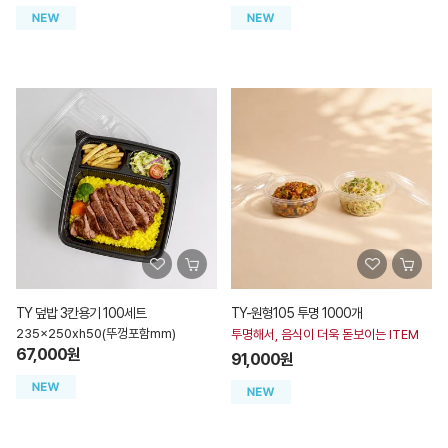
TY 덮밥 3칸용기 100세트
TY-원형105 투명 1000개
235x250xh50(뚜껑포함mm)
투명해서, 음식이 더욱 돋보이는 ITEM
67,000원
91,000원