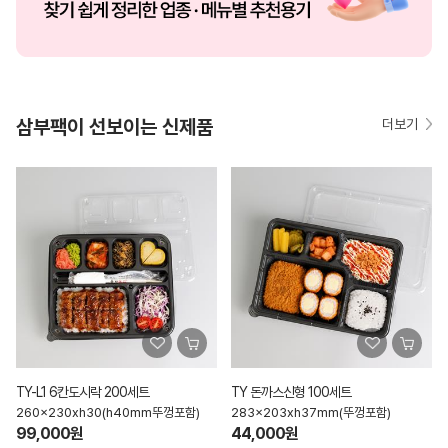
삼부팩이 선보이는 신제품
더보기
TY-L1 6칸도시락 200세트
TY 돈까스신형 100세트
260x230xh30(h40mm뚜껑포함)
283x203xh37mm(뚜껑포함)
99,000원
44,000원