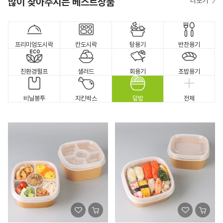
많이 찾아주시는 베스트상품
더보기
프리미엄도시락
칸도시락
탕용기
반찬용기
친환경펄프
샐러드
회용기
초밥용기
비닐봉투
치킨박스
덮밥
전체