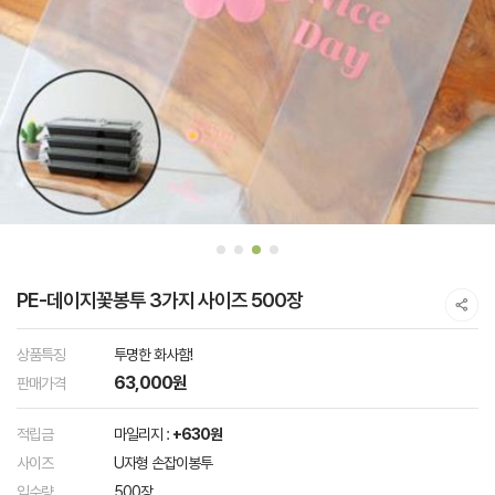
PE-데이지꽃봉투 3가지 사이즈 500장
상품특징
투명한 화사함!
63,000원
판매가격
적립금
마일리지 :
+630원
사이즈
U자형 손잡이봉투
입수량
500장