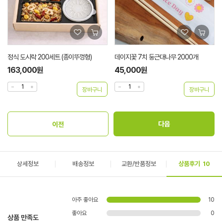
정식 도시락 200세트 (종이뚜껑형)
데이지꽃 7치 둥근대나무 2000개
163,000원
45,000원
상세정보
배송정보
교환/반품정보
상품후기
10
아주 좋아요
10
좋아요
0
상품 만족도