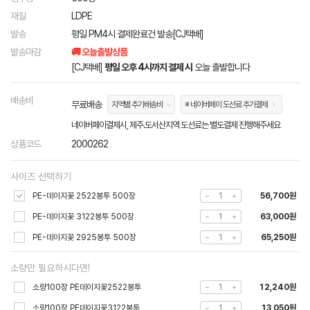
재질
LDPE
발송
평일 PM4시 결제완료건 발송[CJ택배]
발송마감
🚚 오늘출발상품
[CJ택배]
평일 오후 4시까지 결제 시
오늘 출발합니다
배송비
무료배송
지역별 추가배송비
※ 네이버페이 도선료 추가결제
네이버페이결제시, 제주.도서산지역 도선료는 별도결제 진행해주세요
상품코드
2000262
사이즈 선택하기
PE-데이지꽃 2522봉투 500장
56,700원
PE-데이지꽃 3122봉투 500장
63,000원
PE-데이지꽃 2925봉투 500장
65,250원
소량만 필요하시다면!
소량100장 PE데이지꽃2522봉투
12,240원
소량100장 PE데이지꽃3122봉투
13,050원