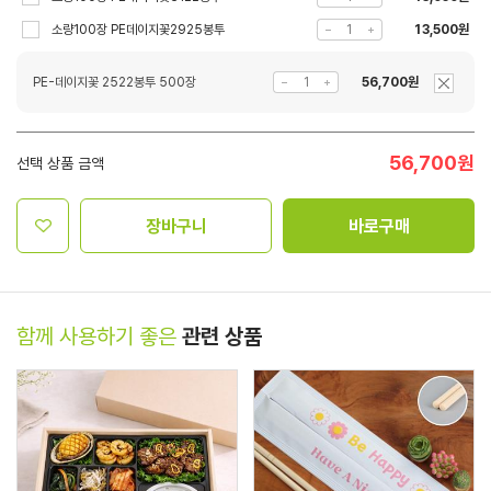
소량100장 PE데이지꽃2925봉투
13,500원
PE-데이지꽃 2522봉투 500장
56,700원
56,700
원
선택 상품 금액
장바구니
바로구매
함께 사용하기 좋은
관련 상품