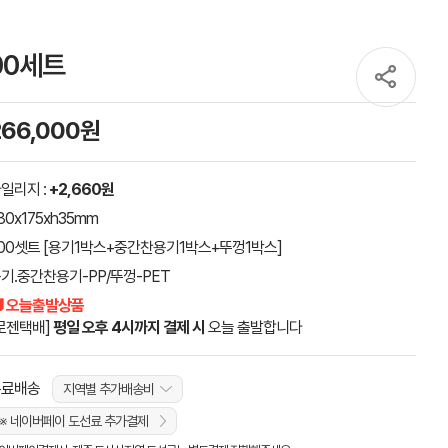
500세트
266,000원
일리지 :
+2,660원
80x175xh35mm
00셋트 [용기1박스+중간찬용기1박스+뚜껑1박스]
기.중간찬용기-PP/뚜껑-PET
 오늘출발상품
로젠택배]
평일 오후 4시까지 결제 시
오늘 출발합니다
무료배송
지역별 추가배송비
※ 네이버페이 도선료 추가결제