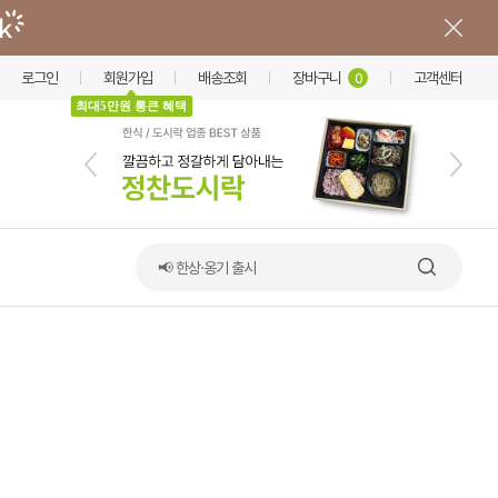
로그인
회원가입
배송조회
장바구니
고객센터
0
최대5만원 통큰 혜택
📢 한상·옹기 출시