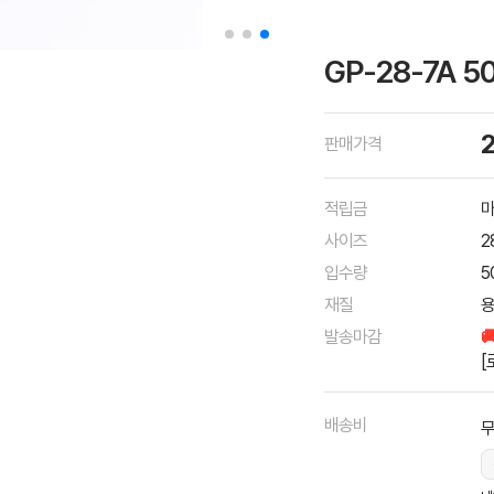
GP-28-7A 
판매가격
적립금
마
사이즈
2
입수량
5
재질
용
발송마감

[
배송비