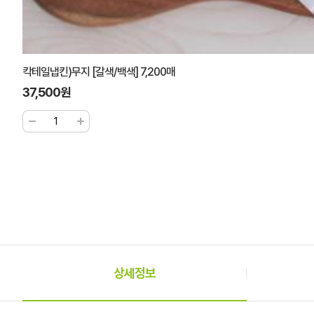
칵테일냅킨)무지 [갈색/백색] 7,200매
37,500원
상세정보