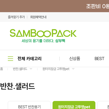
즐겨찾기 추가
회원혜택안내
신상품
BEST
홈
반찬.샐러드
원터치잠금 고투명pet
반찬.샐러드
BEST 반찬용기
원터치잠금 고투명pet