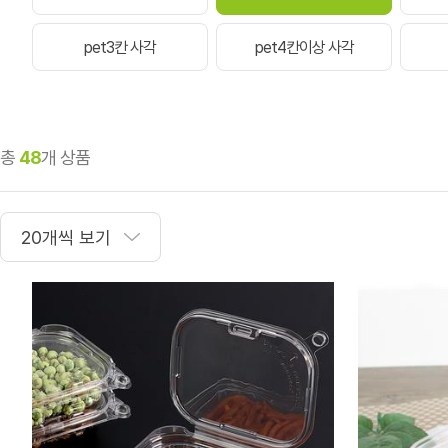
pet3칸 사각
pet4칸이상 사각
총
48
개 상품