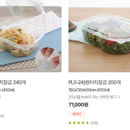
터치잠금 240개
PLS-24)원터치잠금 200개
 (450ml)
180x130xh50mm (650ml)
기
[리뉴얼] lock이 되는 신박한 용기 ~!
71,000원
50)
(156)