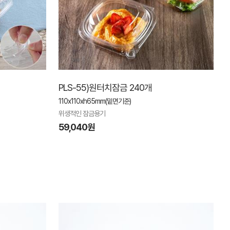
PLS-55)원터치잠금 240개
110x110xh65mm(밑면기준)
위생적인 잠금용기
59,040원