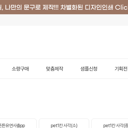
소량구매
맞춤제작
샘플신청
기획전
튼튼유연사출pp
pet1칸 사각(소)
pet1칸 사각(중