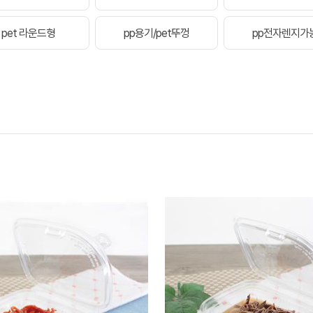
pet 라운드형
pp용기/pet뚜껑
pp전자렌지가