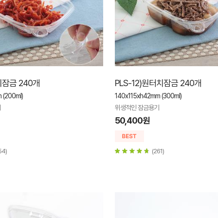
치잠금 240개
PLS-12)원터치잠금 240개
 (200ml)
140x115xh42mm (300ml)
기
위생적인 잠금용기
50,400원
54)
(261)