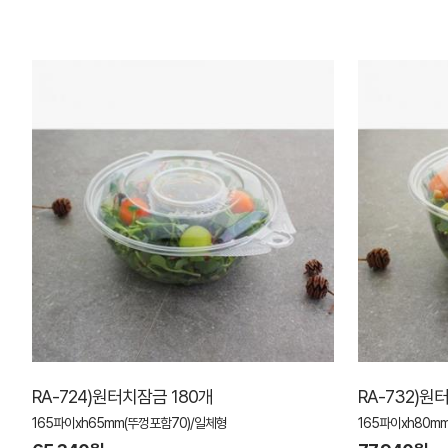
RA-724)원터치잠금 180개
RA-732)원
165파이xh65mm(뚜껑포함70)/일체형
165파이xh80m