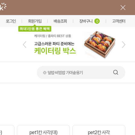
로그인
회원가입
배송조회
장바구니
고객센터
0
최대5만원 통큰 혜택
🍲 덮밥·비빔밥 가마솥용기
)
pet1칸 사각(대)
pet2칸 사각