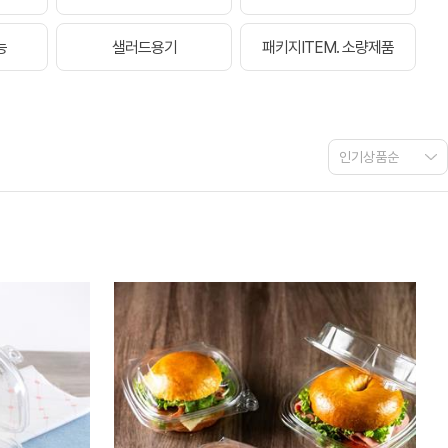
능
샐러드용기
패키지ITEM. 소량제품