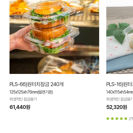
PLS-66)원터치잠금 240개
PLS-16)원
125x125xh76mm(밑면기준)
140x115xh54mm
위생적인 잠금용기
위생적인 잠금용
61,440원
52,320원
(7