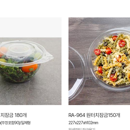
터치잠금 180개
RA-964 원터치잠금150개
m(뚜껑포함90)/일체형
227x227xh102mm
위생적인 잠금용기