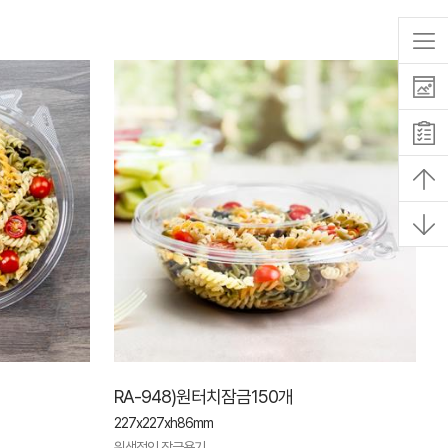
RA-948)원터치잠금150개
227x227xh86mm
위생적인 잠금용기