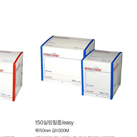
150실링필름/easy
폭150mm 길이300M