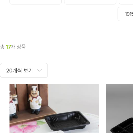
19
총
17
개 상품