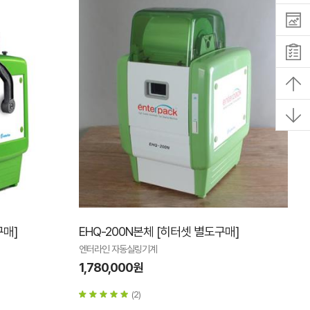
구매]
EHQ-200N본체 [히터셋 별도구매]
엔터라인 자동실링기계
1,780,000원
(2)