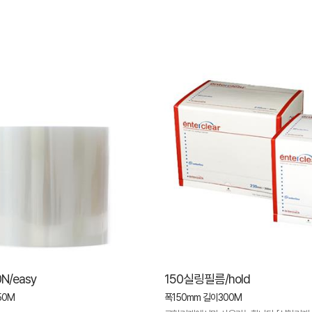
N/easy
150실링필름/hold
50M
폭150mm 길이300M