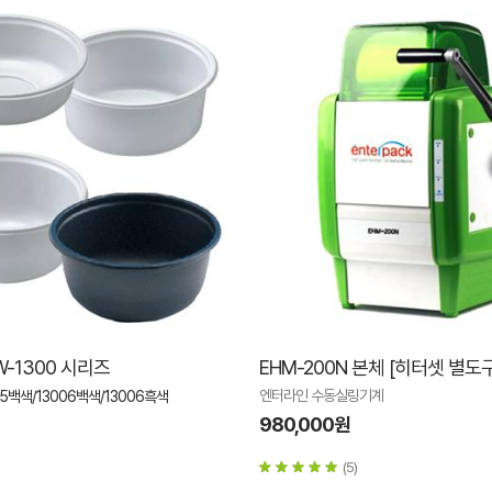
-1300 시리즈
EHM-200N 본체 [히터셋 별도
엔터라인 수동실링기계
05백색/13006백색/13006흑색
980,000원
(5)