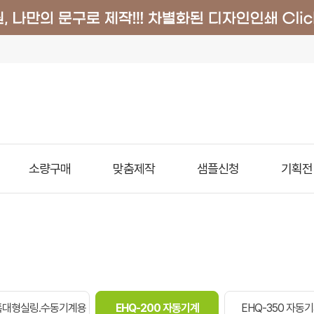
소량구매
맞춤제작
샘플신청
기획전
/특대형실링.수동기계용
EHQ-200 자동기계
EHQ-350 자동