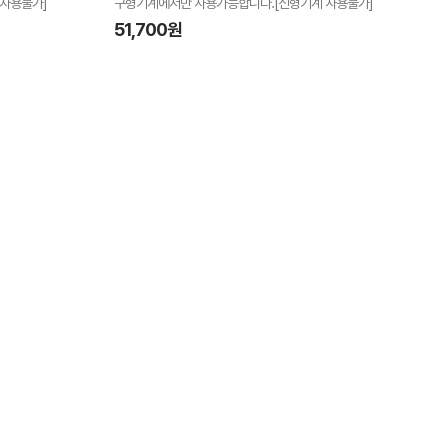
사용불가]
구형기계에서만 사용가능합니다.[신형기계 사용불가]
51,700원