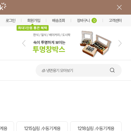
로그인
회원가입
배송조회
장바구니
고객센터
0
최대5만원 통큰 혜택
🧊 냉면용기 모아보기
기계용
1215실링 .수동기계용
1218실링 .수동기계용