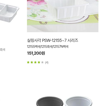
실링사각 PSW-12155~7 시리즈
12155백색/1215흑색/12157N백색
B흑색
151,200원
(4)