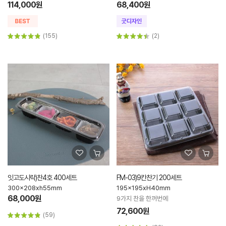
114,000원
68,400원
(155)
(2)
잇고도시락)찬4호 400세트
FM-03)9칸찬기 200세트
300x208xh55mm
195x195xH40mm
68,000원
9가지 찬을 한꺼번에
72,600원
(59)