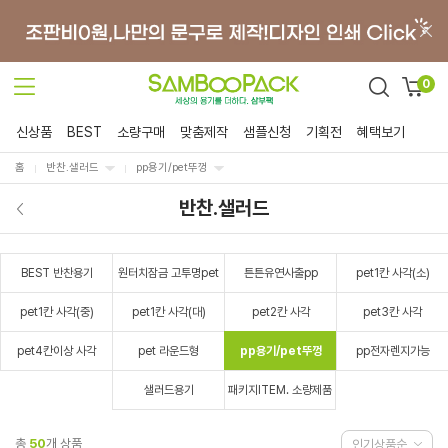
0
신상품
BEST
소량구매
맞춤제작
샘플신청
기획전
혜택보기
홈
반찬.샐러드
pp용기/pet뚜껑
반찬.샐러드
BEST 반찬용기
원터치잠금 고투명pet
튼튼유연사출pp
pet1칸 사각(소)
pet1칸 사각(중)
pet1칸 사각(대)
pet2칸 사각
pet3칸 사각
pet4칸이상 사각
pet 라운드형
pp용기/pet뚜껑
pp전자렌지가능
샐러드용기
패키지ITEM. 소량제품
총
50
개 상품