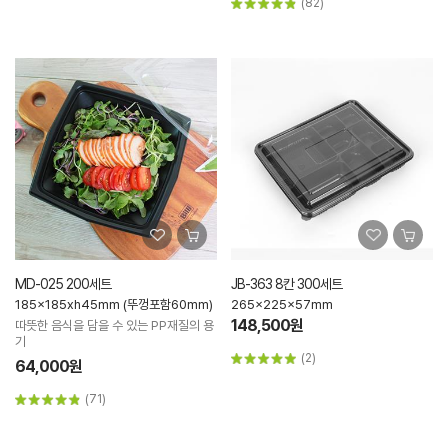
(82)
MD-025 200세트
JB-363 8칸 300세트
185x185xh45mm (뚜껑포함60mm)
265x225x57mm
148,500원
따뜻한 음식을 담을 수 있는 PP재질의 용
기
(2)
64,000원
(71)