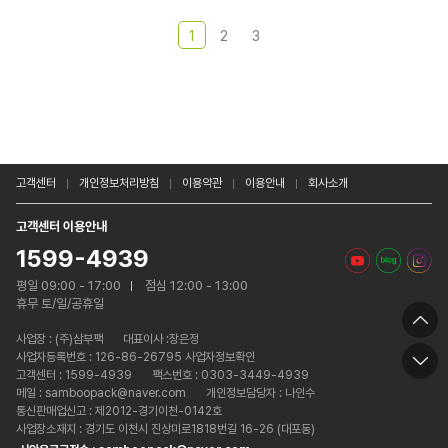
1
2
3
고객센터
개인정보처리방침
이용약관
이용안내
회사소개
고객센터 이용안내
1599-4939
평일 09:00 - 17:00
점심 12:00 - 13:00
휴무 토/일/공휴일
사업장 :
(주)삼부팩
대표이사 :장은정
사업자등록번호 : 126-86-26795 사업자정보확인
고객센터 : 1599-4939
팩스번호 : 0303-3449-4939
메일 : samboopack@naver.com
개인정보담당자 : 나인수
통신판매업신고 : 제2012-경기이천-0142호
사업장소재지 : 경기도 이천시 진상미로1818번길 16-26 (대포동)