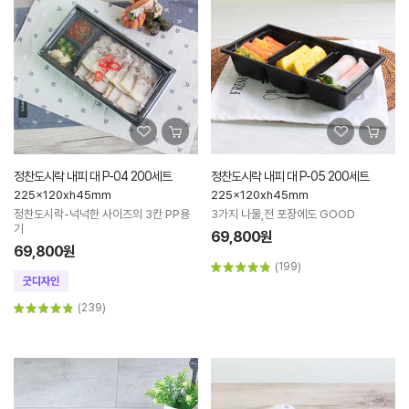
정찬도시락 내피 대 P-04 200세트
정찬도시락 내피 대 P-05 200세트
225x120xh45mm
225x120xh45mm
정찬도시락-넉넉한 사이즈의 3칸 PP용
3가지 나물,전 포장에도 GOOD
기
69,800원
69,800원
(199)
(239)