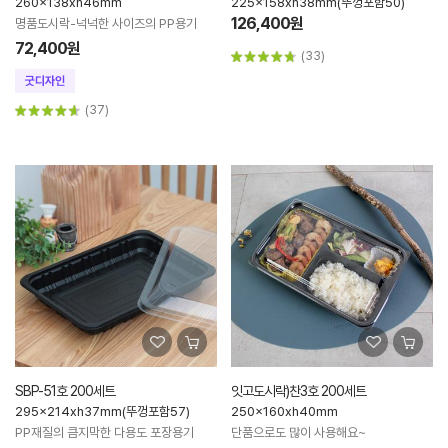
260x138xh46mm
225x158xh38mm(뚜껑포함50)
126,400원
명품도시락-넉넉한 사이즈의 PP용기
72,400원
(33)
(37)
SBP-51호 200세트
잇고도시락)찬3호 200세트
295x214xh37mm(뚜껑포함57)
250x160xh40mm
PP재질의 큼지막한 다용도 포장용기
단품으로도 많이 사용해요~