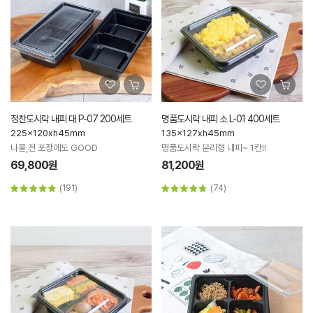
정찬도시락 내피 대 P-07 200세트
명품도시락 내피 소 L-01 400세트
225x120xh45mm
135x127xh45mm
나물,전 포장에도 GOOD
명품도시락 분리형 내피~ 1칸!!
69,800원
81,200원
(191)
(74)