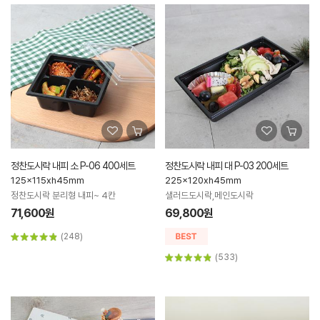
정찬도시락 내피 소 P-06 400세트
정찬도시락 내피 대 P-03 200세트
125x115xh45mm
225x120xh45mm
정찬도시락 분리형 내피~ 4칸
샐러드도시락,메인도시락
71,600원
69,800원
(248)
(533)