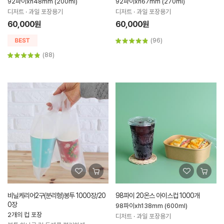
92파이xh48mm (200ml)
92파이xh67mm (270ml)
디저트 · 과일 포장용기
디저트 · 과일 포장용기
60,000원
60,000원
(96)
(88)
비닐케리어2구(분리형)봉투 1000장/20
98파이 20온스 아이스컵 1000개
0장
98파이xh138mm (600ml)
2개의 컵 포장
디저트 · 과일 포장용기