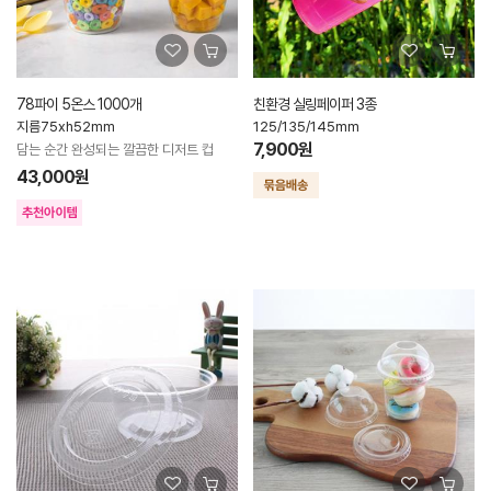
78파이 5온스 1000개
친환경 실링페이퍼 3종
지름75xh52mm
125/135/145mm
7,900원
담는 순간 완성되는 깔끔한 디저트 컵
43,000원