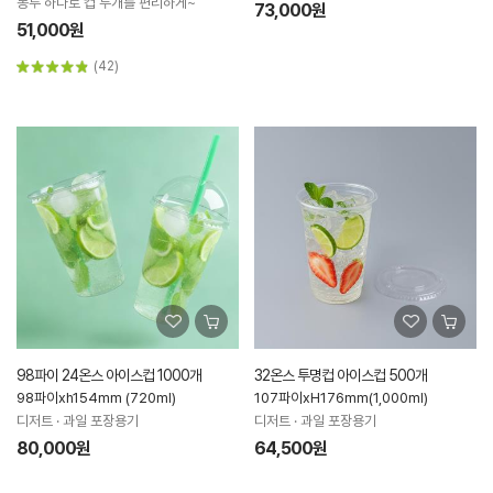
봉투 하나로 컵 두개를 편리하게~
73,000원
51,000원
(42)
98파이 24온스 아이스컵 1000개
32온스 투명컵 아이스컵 500개
98파이xh154mm (720ml)
107파이xH176mm(1,000ml)
디저트 · 과일 포장용기
디저트 · 과일 포장용기
80,000원
64,500원