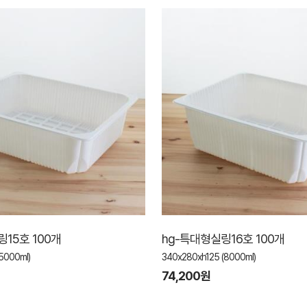
15호 100개
hg-특대형실링16호 100개
5000ml)
340x280xh125 (8000ml)
74,200원