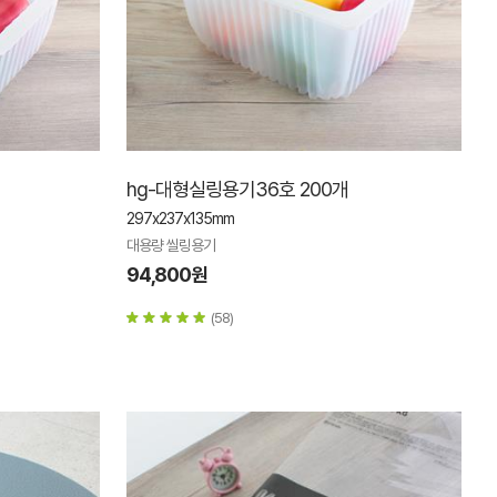
hg-대형실링용기36호 200개
297x237x135mm
대용량 씰링용기
94,800원
(58)