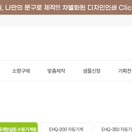
소량구매
맞춤제작
샘플신청
기획전
/특대형실링.수동기계용
EHQ-200 자동기계
EHQ-350 자동