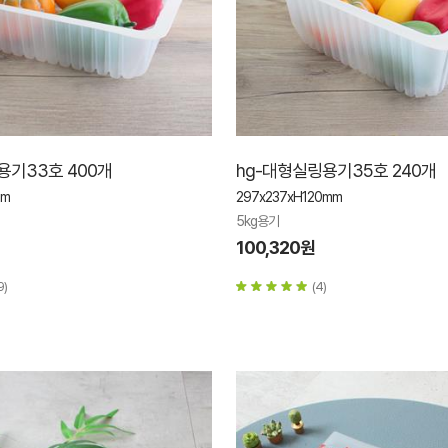
용기33호 400개
hg-대형실링용기35호 240개
mm
297x237xH120mm
5kg용기
100,320원
9)
(4)