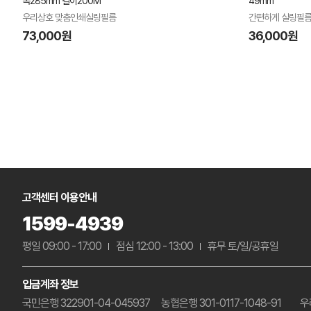
폭285mm 길이200M
49mm
우리상호 맞춤인쇄실링필름
간편하게 실링필름
73,000원
36,000원
고객센터 이용안내
1599-4939
평일 09:00 - 17:00
점심 12:00 - 13:00
휴무 토/일/공휴일
입금계좌 정보
국민은행 322901-04-045937
농협은행 301-0117-1048-91
우