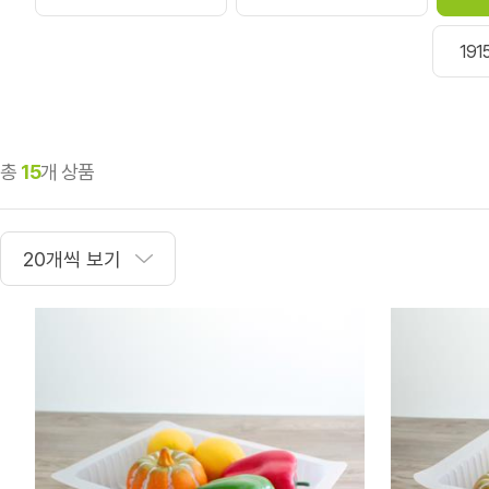
19
총
15
개 상품