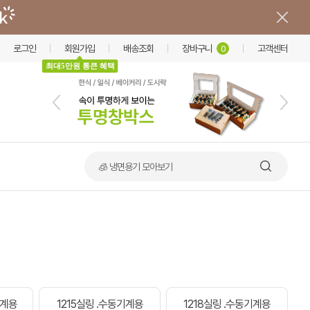
로그인
회원가입
배송조회
장바구니
고객센터
0
최대5만원 통큰 혜택
🧊 냉면용기 모아보기
기계용
1215실링 .수동기계용
1218실링 .수동기계용