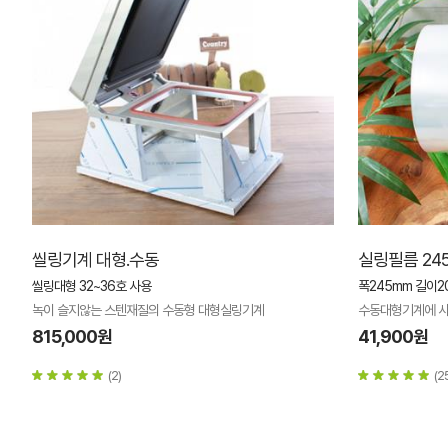
씰링기계 대형.수동
실링필름 245
씰링대형 32~36호 사용
폭245mm 길이2
녹이 슬지않는 스텐재질의 수동형 대형실링기계
수동대형기계에 사
815,000원
41,900원
(2)
(2