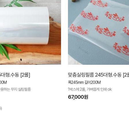
대형.수동 [2롤]
맞춤실링필름 245대형.수동 [2
00M
폭245mm 길이200M
용하는 무지 실링필름
1박스에 2롤, 가벼웁게 인쇄 ok
67,000원
5)