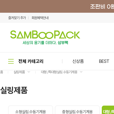
즐겨찾기 추가
회원혜택안내
신상품
BEST
홈
실링제품
대형 /특대형실링.수동기계용
실링제품
소형실링.수동기계용
중형실링.수동기계용
대형 