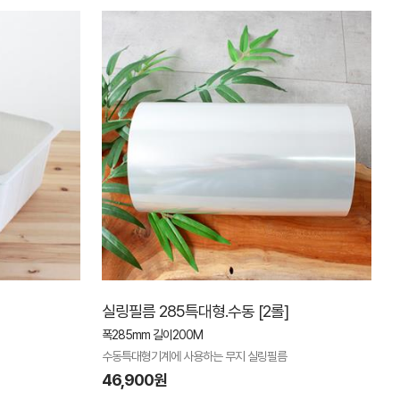
실링필름 285특대형.수동 [2롤]
폭285mm 길이200M
수동특대형기계에 사용하는 무지 실링필름
46,900원