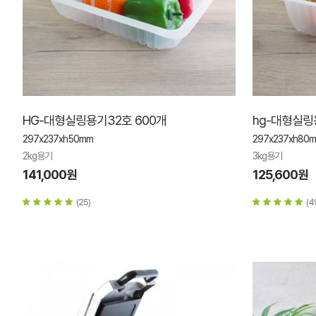
HG-대형실링용기32호 600개
hg-대형실링
297x237xh50mm
297x237xh80
2kg용기
3kg용기
141,000원
125,600원
(25)
(4