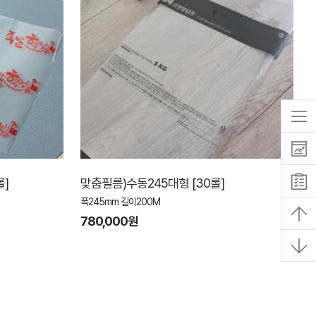
롤]
맞춤필름)수동245대형 [30롤]
폭245mm 길이200M
780,000원