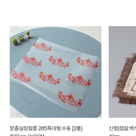
맞춤실링필름 285특대형.수동 [2롤]
신형)랩칼.백색