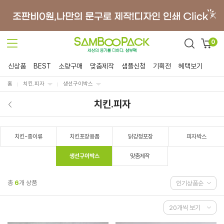
0
신상품
BEST
소량구매
맞춤제작
샘플신청
기획전
혜택보기
홈
치킨.피자
생선구이박스
치킨.피자
치킨-종이류
치킨포장용품
닭강정포장
피자박스
생선구이박스
맞춤제작
총
6
개 상품