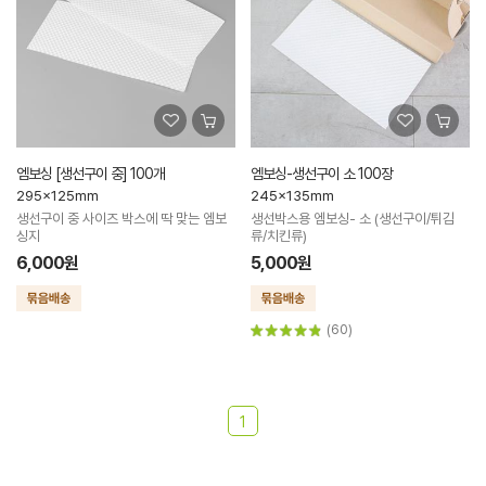
엠보싱 [생선구이 중] 100개
엠보싱-생선구이 소 100장
295x125mm
245x135mm
생선구이 중 사이즈 박스에 딱 맞는 엠보
생선박스용 엠보싱- 소 (생선구이/튀김
싱지
류/치킨류)
6,000원
5,000원
(60)
1