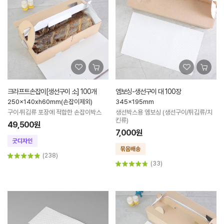
크라프트손잡이[생선구이 소] 100개
엠보싱-생선구이 대 100장
250x140xh60mm(손잡이제외)
345x195mm
구이·튀김류 포장에 적합한 손잡이박스
생선박스용 엠보싱 (생선구이/튀김류/치
킨류)
49,500원
7,000원
(238)
(33)