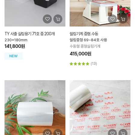
TY 사출 실링용기 71호 중 200개
씰링기계 중형.수동
230x180mm
씰링중형 69~84호 사용
141,800원
수동형 중형실링기계
415,000원
(13)