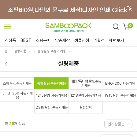
0
신상품
BEST
소량구매
맞춤제작
샘플신청
기획전
혜택보기
홈
실링제품
중형실링.수동기계용
실링제품
대형 /특대형실링.수동
소형실링.수동기계용
중형실링.수동기계용
EHQ-200 자동기계
기계용
EHQ-350 자동기계
1215실링 .수동기계용
1218실링 .수동기계용
1915실링 .수동기계용
용
2319실링 .수동기계용
실링잡화
총
25
개 상품