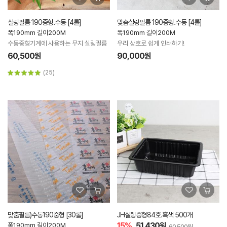
실링필름 190중형.수동 [4롤]
맞춤실링필름 190중형.수동 [4롤]
폭190mm 길이200M
폭190mm 길이200M
수동중형기계에 사용하는 무지 실링필름
우리 상호로 쉽게 인쇄하기!
60,500원
90,000원
(25)
맞춤필름)수동190중형 [30롤]
JH실링중형84호.흑색 500개
15%
51,430원
폭190mm 길이200M
60,500원