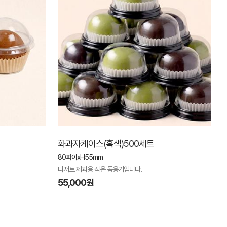
화과자케이스(흑색)500세트
80파이xH55mm
디저트 제과용 작은 돔용기입니다.
55,000원