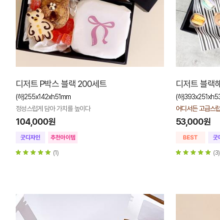
디저트 P박스 블랙 200세트
디저트 블랙해
(하)255x142xh51mm
(하)393x251xh
정성스럽게 담아 가치를 높이다
어디서든 고급스럽
104,000원
53,000원
(1)
(3)