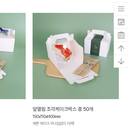
앞열림 조각케이크박스 중 50개
150x110xh100mm
예쁜 케이크 무너짐없이 지켜!!