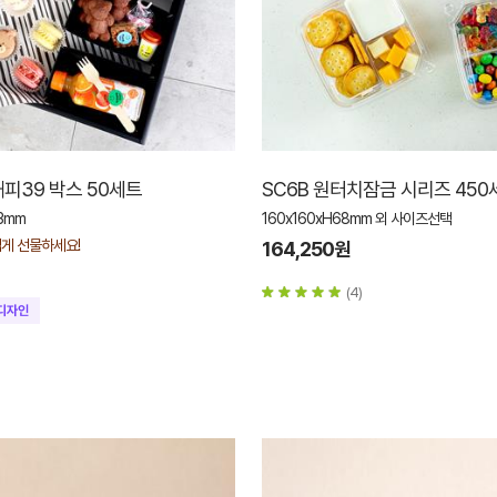
피39 박스 50세트
SC6B 원터치잠금 시리즈 450
53mm
160x160xH68mm 외 사이즈선택
게 선물하세요!
164,250원
(4)