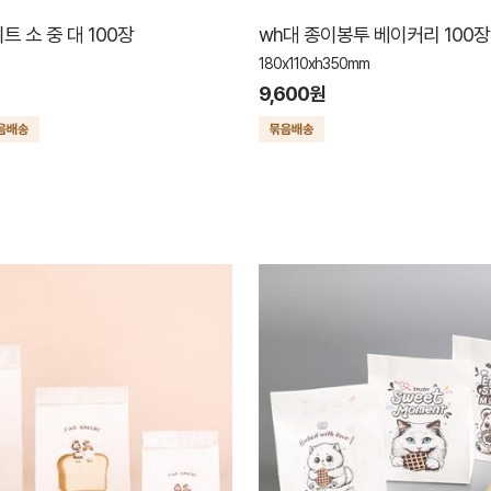
 소 중 대 100장
wh대 종이봉투 베이커리 100장
180x110xh350mm
9,600원