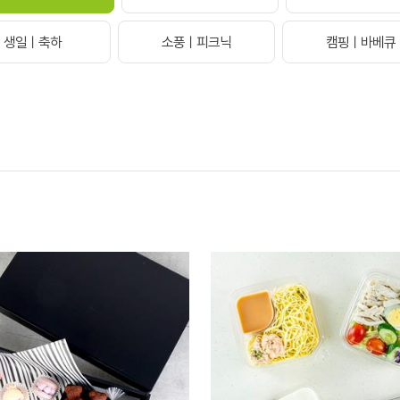
생일ㅣ축하
소풍ㅣ피크닉
캠핑ㅣ바베큐