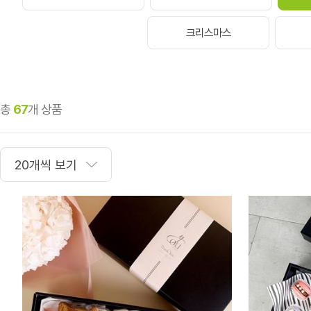
크리스마스
총
67
개 상품