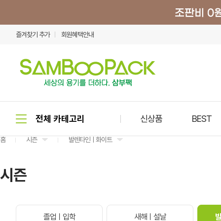
즐겨찾기 추가
회원혜택안내
신상품
BEST
홈
시즌
발렌타인ㅣ화이트
시즌
졸업ㅣ입학
새해ㅣ설날