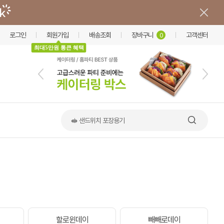
로그인
회원가입
배송조회
장바구니
고객센터
0
최대5만원 통큰 혜택
🥪 샌드위치 포장용기
할로윈데이
빼빼로데이