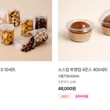
대 10세트
소스컵 투명컵 4온스 400세트
지름75xh42mm
두쫀쿠가 쏘옥!
48,000원