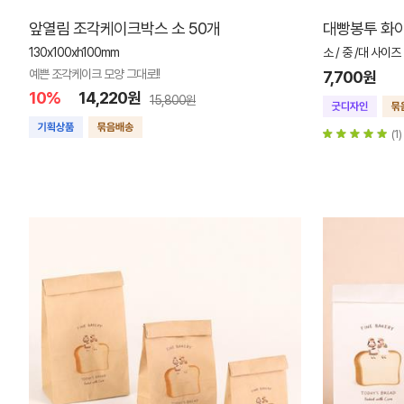
앞열림 조각케이크박스 소 50개
대빵봉투 화이트
130x100xh100mm
소 / 중 /대 사이즈
예쁜 조각케이크 모양 그대로!!
7,700원
10%
14,220원
15,800원
(1)