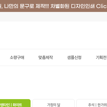
소량구매
맞춤제작
샘플신청
기획전
발렌타인ㅣ화이트
가정의 달
추석ㅣ한가위