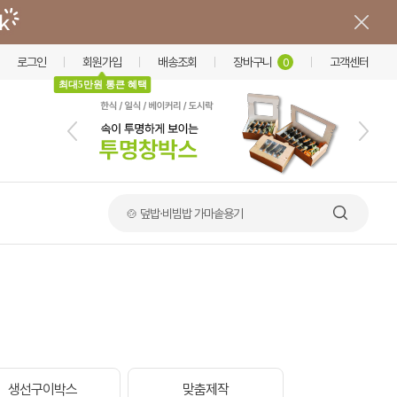
로그인
회원가입
배송조회
장바구니
고객센터
0
최대5만원 통큰 혜택
🍲 덮밥·비빔밥 가마솥용기
생선구이박스
맞춤제작