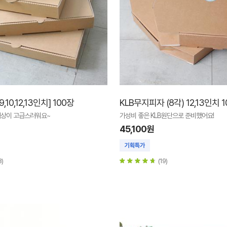
,10,12,13인치] 100장
KLB무지피자 (8각) 12,13인치 
상이 고급스러워요~
가성비 좋은 KLB원단으로 준비했어요!
45,100원
8)
(19)