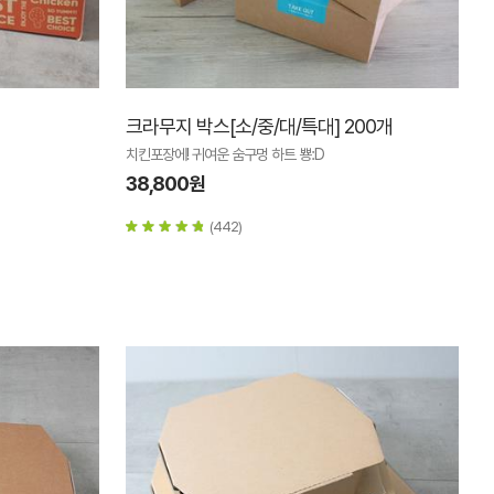
크라무지 박스[소/중/대/특대] 200개
치킨포장에! 귀여운 숨구멍 하트 뿅:D
38,800원
(442)