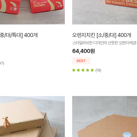
중/대/특대] 400개
오렌지치킨 [소/중/대] 400개
스타일리쉬한 디자인의 산뜻한 오렌지색감!
64,400원
97)
(19)