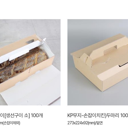
[생선구이 소] 100개
KP무지-손잡이치킨)두마리 10
mm(손잡이제외)
273x224x92(mm)/밑면