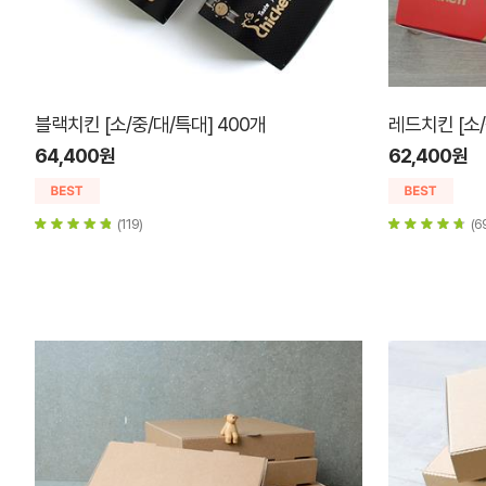
블랙치킨 [소/중/대/특대] 400개
레드치킨 [소/
64,400원
62,400원
(119)
(6