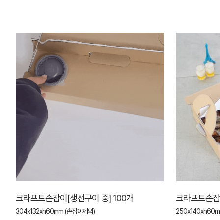
크라프트손잡이[생선구이 중] 100개
크라프트손잡이
304x132xh60mm (손잡이제외)
250x140xh60