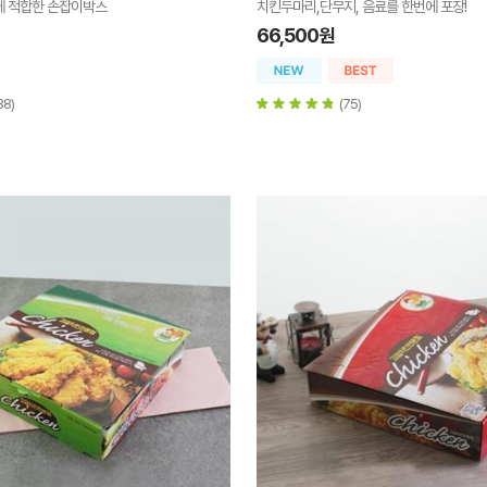
에 적합한 손잡이박스
치킨두마리,단무지, 음료를 한번에 포장!
66,500원
38)
(75)