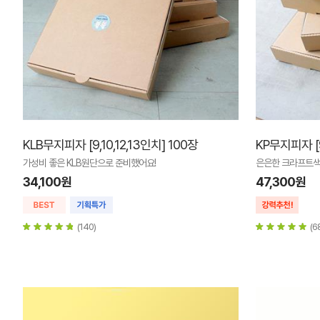
KLB무지피자 [9,10,12,13인치] 100장
KP무지피자 [9
가성비 좋은 KLB원단으로 준비했어요!
은은한 크라프트색
34,100원
47,300원
(140)
(6