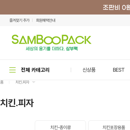
즐겨찾기 추가
회원혜택안내
신상품
BEST
홈
치킨.피자
치킨.피자
치킨-종이류
치킨포장용품