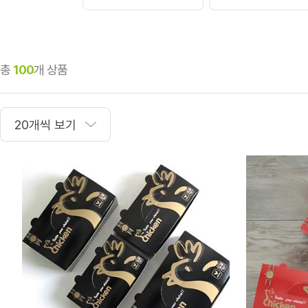
총
100
개 상품