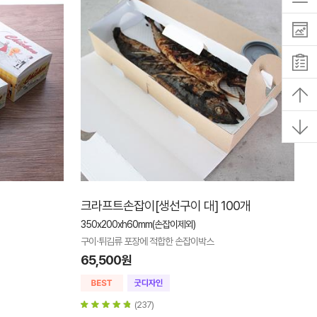
크라프트손잡이[생선구이 대] 100개
350x200xh60mm(손잡이제외)
구이·튀김류 포장에 적합한 손잡이박스
65,500원
(237)