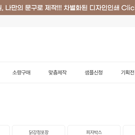
소량구매
맞춤제작
샘플신청
기획전
닭강정포장
피자박스