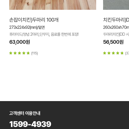
손잡이치킨)두마리 100개
치킨두마리)D
273x224x92(mm)/밑면
260x260xh70
후라이드/양념 2마리,단무지, 음료를 한번에 포장!
두마리치킨)DD 시
63,000원
56,500원
(115)
(3
고객센터 이용안내
1599-4939