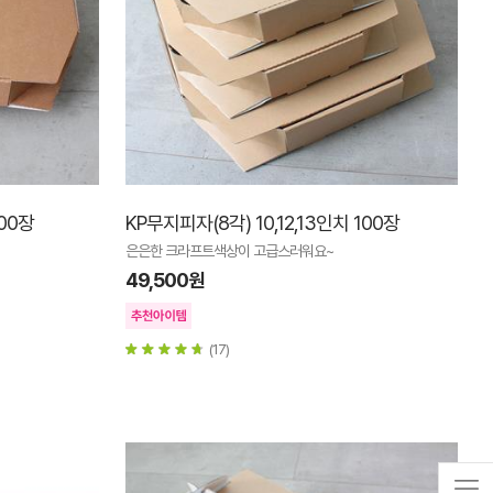
100장
KP무지피자(8각) 10,12,13인치 100장
은은한 크라프트색상이 고급스러워요~
49,500원
(17)