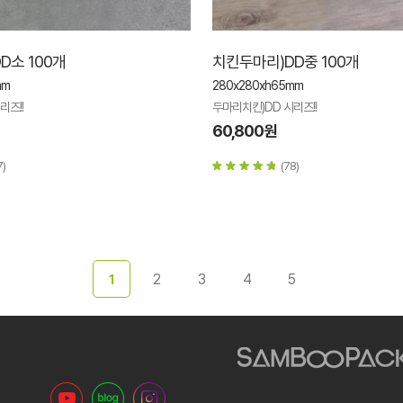
D소 100개
치킨두마리)DD중 100개
mm
280x280xh65mm
리즈!!
두마리치킨)DD 시리즈!!
60,800원
7)
(78)
2
3
4
5
1