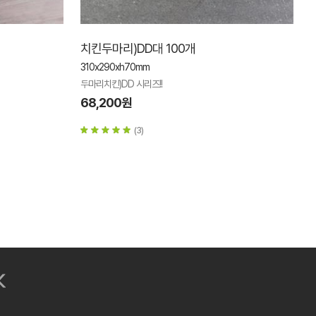
치킨두마리)DD대 100개
310x290xh70mm
두마리치킨)DD 시리즈!!
68,200원
(3)