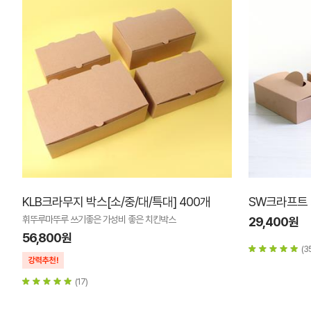
KLB크라무지 박스[소/중/대/특대] 400개
SW크라프트 치
휘뚜루마뚜루 쓰기좋은 가성비 좋은 치킨박스
29,400원
56,800원
(3
(17)