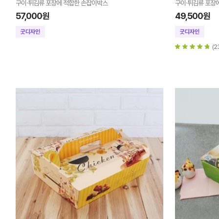
구이·튀김류 포장에 적합한 손잡이박스
구이·튀김류 포장
57,000원
49,500원
(2