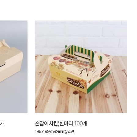
0개
손잡이치킨)한마리 100개
199x199xh92(mm)/밑면