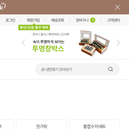
로그인
회원가입
배송조회
장바구니
고객센터
0
최대5만원 통큰 혜택
🧊 냉면용기 모아보기
투
젓가락
통합수저세트