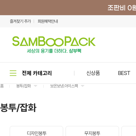
즐겨찾기 추가
회원혜택안내
신상품
BEST
홈
봉투/잡화
보온보냉.아이스팩
봉투/잡화
디자인봉투
무지봉투