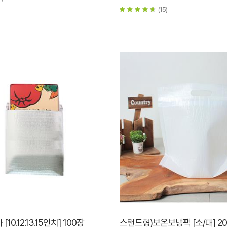
(15)
10.12.13.15인치] 100장
스탠드형)보온보냉팩 [소/대] 2