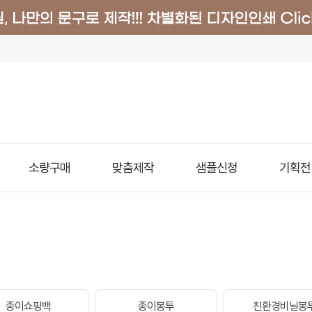
소량구매
맞춤제작
샘플신청
기획전
종이쇼핑백
종이봉투
친환경비닐봉