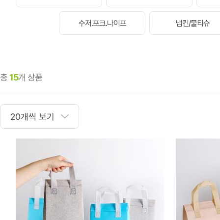
수저.포크.나이프
냅킨/물티슈
총
15
개 상품