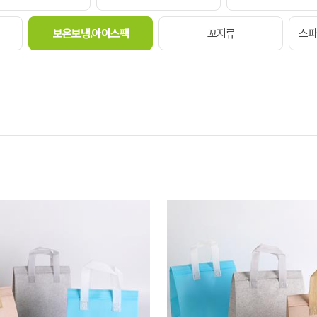
보온보냉.아이스팩
꼬지류
스파