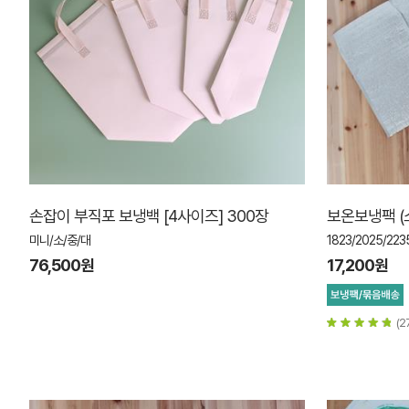
손잡이 부직포 보냉백 [4사이즈] 300장
보온보냉팩 (소
미니/소/중/대
1823/2025/223
76,500원
17,200원
(2