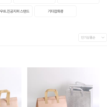
우트.진공지퍼 스탠드
기타잡화류