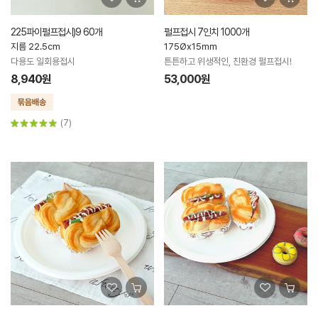
225파이펄프접시)9 60개
펄프접시 7인치 1000개
지름 22.5cm
175Øx15mm
다용도 일회용접시
튼튼하고 위생적인, 친환경 펄프접시!
8,940원
53,000원
(7)