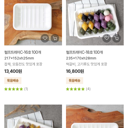
펄프트레이C-16호 100개
펄프트레이C-18호 100개
217x152xh25mm
235x170xh28mm
잡채, 모듬전도 맛있게 포장
떡갈비, 고기류도 맛있게 포장
13,400원
16,800원
(1)
(4)