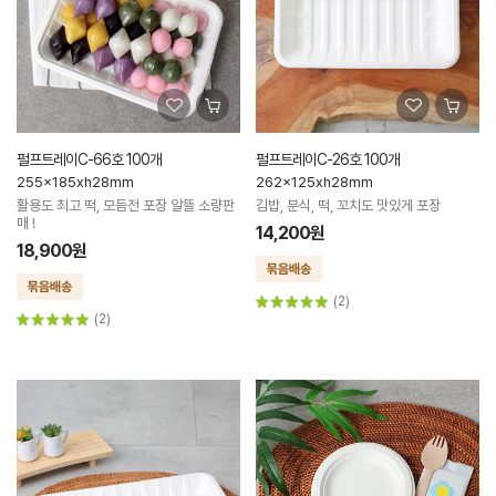
펄프트레이C-66호 100개
펄프트레이C-26호 100개
255x185xh28mm
262x125xh28mm
활용도 최고 떡, 모듬전 포장 알뜰 소량판
김밥, 분식, 떡, 꼬치도 맛있게 포장
매 !
14,200원
18,900원
(2)
(2)