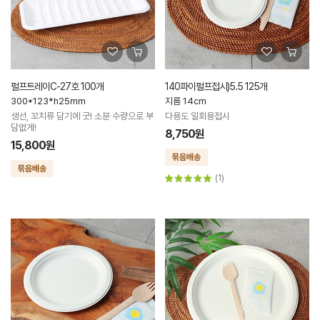
펄프트레이C-27호 100개
140파이펄프접시)5.5 125개
300*123*h25mm
지름 14cm
생선, 꼬치류 담기에 굿! 소분 수량으로 부
다용도 일회용접시
담없게!
8,750원
15,800원
(1)