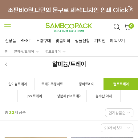
0
신상품
BEST
소량구매
맞춤제작
샘플신청
기획전
혜택보기
홈
알미늄/트레이
펄프트레이
알미늄/트레이
알미늄트레이
트레이뚜껑세트
종이트레이
펄프트레이
pp 트레이
생분해 pla트레이
농수산 야채
총
33
개 상품