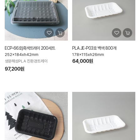
ECP-66호)흑색트레이 200세트
PLA JE-P03호 백색 800개
252x184xh42mm
178x115xh26mm
64,000원
생분해성PLA 친환경트레이
97,200원