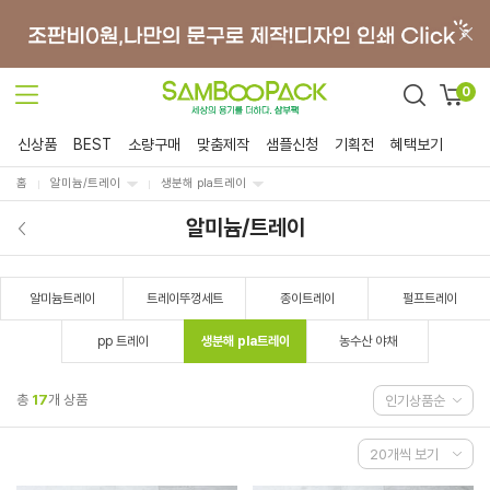
0
신상품
BEST
소량구매
맞춤제작
샘플신청
기획전
혜택보기
홈
알미늄/트레이
생분해 pla트레이
알미늄/트레이
알미늄트레이
트레이뚜껑세트
종이트레이
펄프트레이
pp 트레이
생분해 pla트레이
농수산 야채
총
17
개 상품